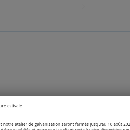
des questions. Veuillez
vous connecter
ou
créer un compte
ure estivale
nt également commandé les produits suivants
t notre atelier de galvanisation seront fermés jusqu'au 16 août 2026
d'être expédiés et notre service client reste à votre disposition p