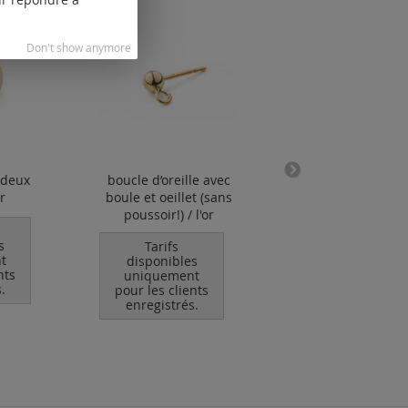
Don't show anymore
 deux
boucle d’oreille avec
créole (paire) 1,3
or
boule et oeillet (sans
l'or
poussoir!) / l'or
Tarifs
s
disponibles
Tarifs
t
uniquement
disponibles
nts
pour les clients
uniquement
.
enregistrés.
pour les clients
enregistrés.