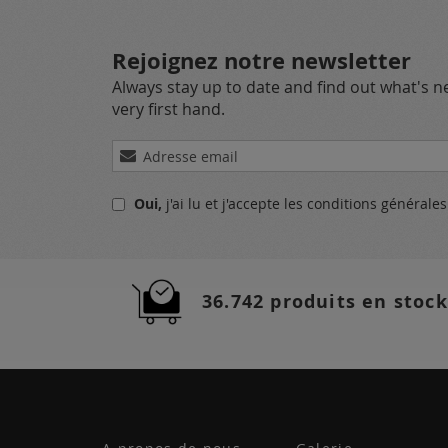
Rejoignez notre newsletter
Always stay up to date and find out what's 
very first hand.
Inscription
à
notre
Oui,
j'ai lu et j'accepte
les conditions générale
lettre
d’information
:
36.742 produits en stock