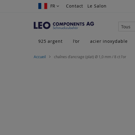
Allez
FR
FR
Contact
Le Salon
au
contenu
Tous
925 argent
l'or
acier inoxydable
Accueil
chaînes d’ancrage (plat) Ø 1,0 mm / 8 ct l'or
Skip
to
the
end
of
the
images
gallery