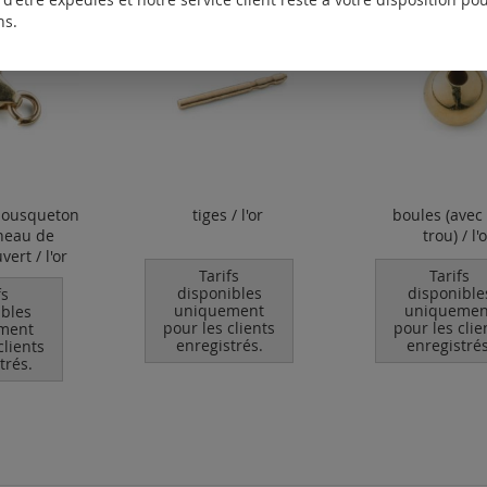
ns.
mousqueton
tiges / l'or
boules (avec
neau de
trou) / l'
vert / l'or
Tarifs
Tarifs
disponibles
disponible
fs
uniquement
uniquemen
ibles
pour les clients
pour les clie
ment
enregistrés.
enregistrés
clients
trés.