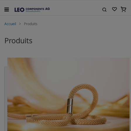
Allez
au
Mon 
contenu
Rechercher
Accueil
Produits
Produits