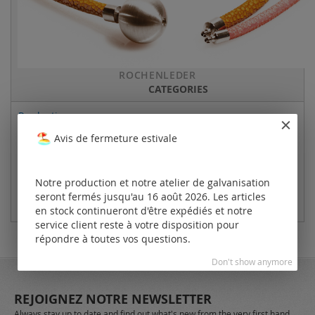
ROCHENLEDER
CATEGORIES
Production
Produits
Avis de fermeture estivale
Galvanoplastie
Le Salon
Notre production et notre atelier de galvanisation
seront fermés jusqu'au 16 août 2026. Les articles
Showroom
en stock continueront d'être expédiés et notre
service client reste à votre disposition pour
répondre à toutes vos questions.
Don't show anymore
REJOIGNEZ NOTRE NEWSLETTER
Always stay up to date and find out what's new from the very first hand.