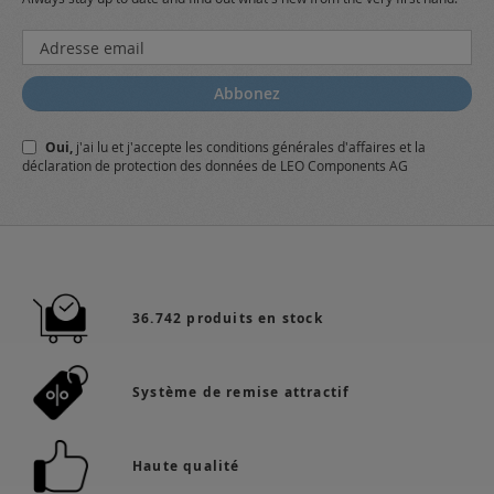
Inscription
à
notre
Abbonez
lettre
d’information
Oui,
j'ai lu et j'accepte
les conditions générales
d'affaires et
la
:
déclaration de protection des données
de LEO Components AG
36.742 produits en stock
Système de remise attractif
Haute qualité