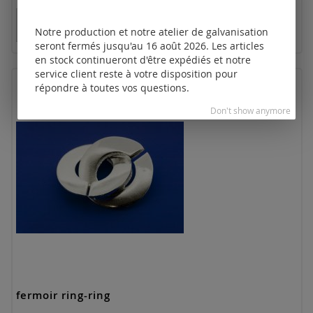
Tarifs disponibles uniquement pour les clients
enregistrés.
Notre production et notre atelier de galvanisation
seront fermés jusqu'au 16 août 2026. Les articles
en stock continueront d'être expédiés et notre
service client reste à votre disposition pour
répondre à toutes vos questions.
Don't show anymore
fermoir ring-ring