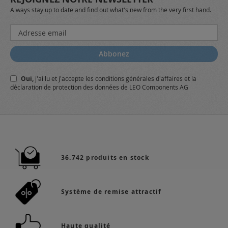
Always stay up to date and find out what's new from the very first hand.
Inscription
à
notre
Abbonez
lettre
d’information
Oui,
j'ai lu et j'accepte
les conditions générales
d'affaires et
la
:
déclaration de protection des données
de LEO Components AG
36.742 produits en stock
Système de remise attractif
Haute qualité