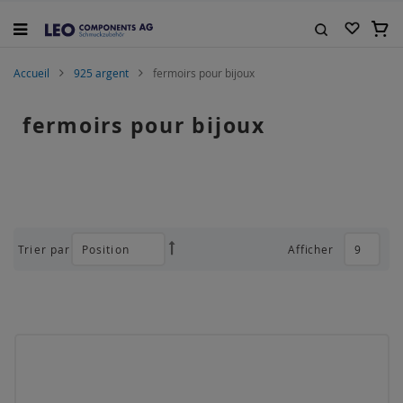
Allez
au
Mon 
contenu
Rechercher
Accueil
925 argent
fermoirs pour bijoux
fermoirs pour bijoux
Trier par
Afficher
Par
ordre
décroissant