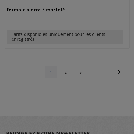
fermoir pierre / martelé
Tarifs disponibles uniquement pour les clients
enregistrés.
Page
Page
Suivant
Page
Page
Vous
1
2
3
lisez
actuellement
la
page
REJOIGNEZ NOTRE NEWSLETTER