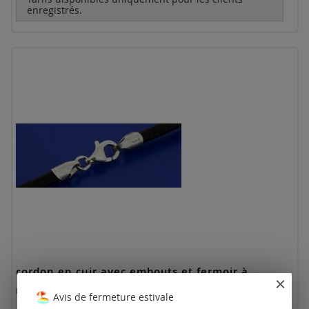
enregistrés.
cordon en cuir avec embouts et fermoir à
mousqueton (ø 2 mm, longueur 38-48 cm)
Avis de fermeture estivale