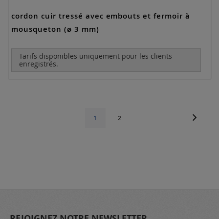
cordon cuir tressé avec embouts et fermoir à
mousqueton (ø 3 mm)
Tarifs disponibles uniquement pour les clients
enregistrés.
Page
Page
Suivant
Page
Vous
1
2
lisez
actuellement
la
page
REJOIGNEZ NOTRE NEWSLETTER