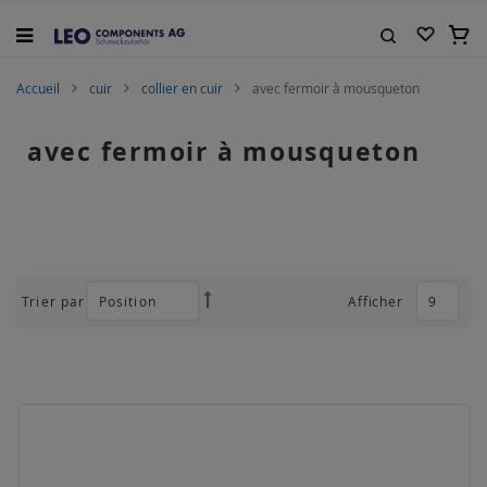
Allez
au
Mon 
contenu
Rechercher
Accueil
cuir
collier en cuir
avec fermoir à mousqueton
avec fermoir à mousqueton
Trier par
Afficher
Par
ordre
décroissant