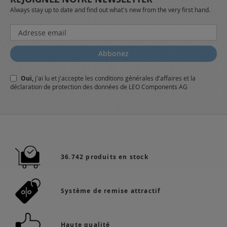
Always stay up to date and find out what's new from the very first hand.
Inscription
à
notre
Abbonez
lettre
d’information
Oui,
j'ai lu et j'accepte
les conditions générales
d'affaires et
la
:
déclaration de protection des données
de LEO Components AG
36.742 produits en stock
Système de remise attractif
Haute qualité