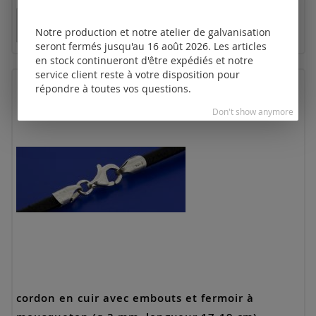
Tarifs disponibles uniquement pour les clients
enregistrés.
Notre production et notre atelier de galvanisation
seront fermés jusqu'au 16 août 2026. Les articles
en stock continueront d'être expédiés et notre
service client reste à votre disposition pour
répondre à toutes vos questions.
Don't show anymore
cordon en cuir avec embouts et fermoir à