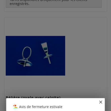
enregistrés.
Bélière (ovale avec calotte)
Avis de fermeture estivale