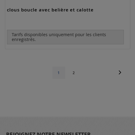
clous boucle avec belière et calotte
Tarifs disponibles uniquement pour les clients
enregistrés.
Page
Page
Suivant
Page
Vous
1
2
lisez
actuellement
la
page
REJOIGNEZ NOTRE NEWSLETTER