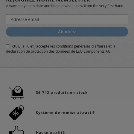
Always stay up to date and find out what's new from the very first hand.
Inscription
à
notre
Abbonez
lettre
d’information
Oui,
j'ai lu et j'accepte
les conditions générales
d'affaires et
la
:
déclaration de protection des données
de LEO Components AG
36.742 produits en stock
Système de remise attractif
Haute qualité