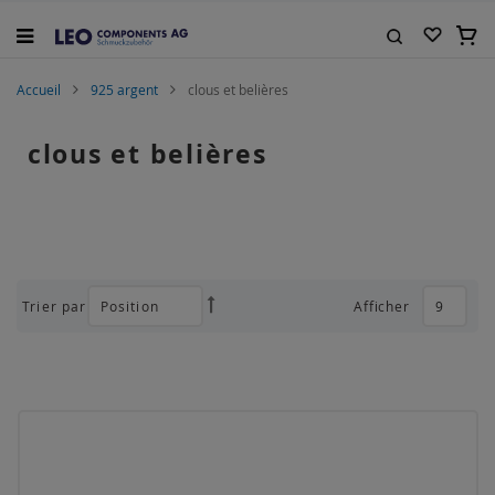
Allez
au
Mon 
contenu
Rechercher
Accueil
925 argent
clous et belières
clous et belières
Trier par
Afficher
Par
ordre
décroissant