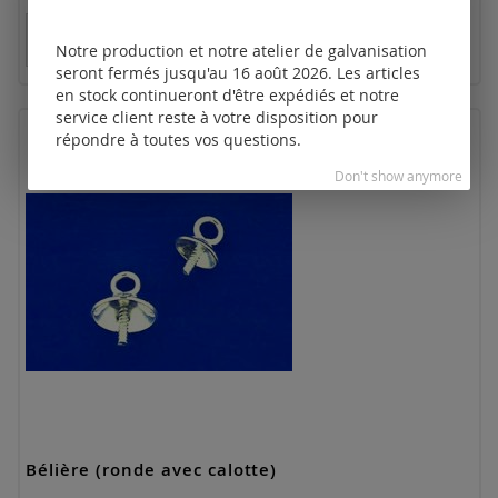
Tarifs disponibles uniquement pour les clients
enregistrés.
Notre production et notre atelier de galvanisation
seront fermés jusqu'au 16 août 2026. Les articles
en stock continueront d'être expédiés et notre
service client reste à votre disposition pour
répondre à toutes vos questions.
Don't show anymore
Bélière (ronde avec calotte)