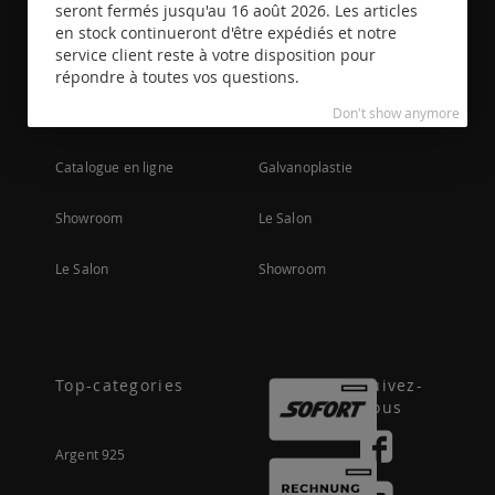
seront fermés jusqu'au 16 août 2026. Les articles
en stock continueront d'être expédiés et notre
service client reste à votre disposition pour
Contact
Produits
répondre à toutes vos questions.
Don't show anymore
Catalogue imprimé
Production
Catalogue en ligne
Galvanoplastie
Showroom
Le Salon
Le Salon
Showroom
Top-categories
Suivez-
nous
Argent 925