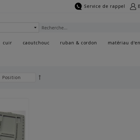
Service de rappel
Rechercher
cuir
caoutchouc
ruban & cordon
matériau d'en
Par
ordre
décroissant