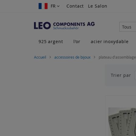
Allez
FR
FR
Contact
Le Salon
au
contenu
Tous
925 argent
l'or
acier inoxydable
Accueil
accessoires de bijoux
plateau d'assemblage
Trier par