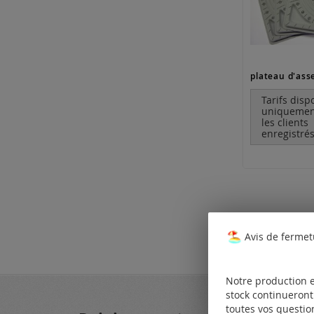
plateau d'as
Tarifs disp
uniquemen
les clients
enregistrés
Avis de fermet
Notre production e
stock continueront 
toutes vos questio