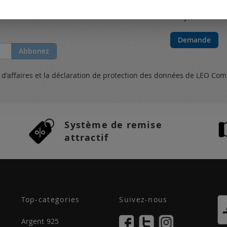
Mes catal
new from the
Toujours actual
Demande
Abbonez
s
d'affaires et
la déclaration de protection des données
de LEO Com
Système de remise
attractif
Top-categories
Suivez-nous
Argent 925