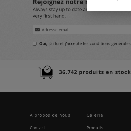
Rejoignez notre newsletter
Always stay up to date and find out what's 
very first hand.
Inscription
à
notre
Oui,
j'ai lu et j'accepte
les conditions générale
lettre
d’information
:
36.742 produits en stock
A propos de nous
Galerie
Contact
Produits