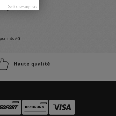
ogues
Don't show anymore
 et gratuit
ponents AG
Haute qualité