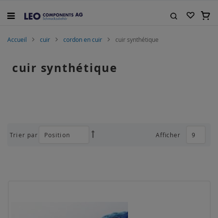
Allez
au
Mon 
contenu
Rechercher
Accueil
cuir
cordon en cuir
cuir synthétique
cuir synthétique
Trier par
Afficher
Par
ordre
décroissant