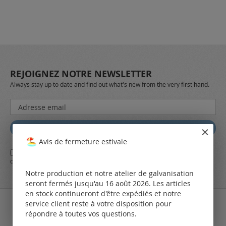
REJOIGNEZ NOTRE NEWSLETTER
Always stay up to date and find out what's new from the very first hand.
Inscription
à
notre
Abbonez
lettre
Avis de fermeture estivale
d’information
Oui,
j'ai lu et j'accepte
les conditions générales
d'affaires et
la
:
déclaration de protection des données
de LEO Components AG
Notre production et notre atelier de galvanisation
seront fermés jusqu'au 16 août 2026. Les articles
en stock continueront d'être expédiés et notre
service client reste à votre disposition pour
répondre à toutes vos questions.