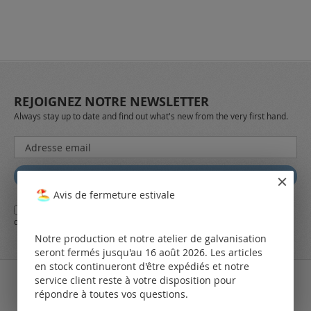
REJOIGNEZ NOTRE NEWSLETTER
Always stay up to date and find out what's new from the very first hand.
Inscription
à
notre
Abbonez
lettre
Avis de fermeture estivale
d’information
Oui,
j'ai lu et j'accepte
les conditions générales
d'affaires et
la
:
déclaration de protection des données
de LEO Components AG
Notre production et notre atelier de galvanisation
seront fermés jusqu'au 16 août 2026. Les articles
en stock continueront d'être expédiés et notre
service client reste à votre disposition pour
répondre à toutes vos questions.