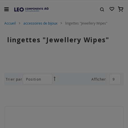
Allez
au
Mon 
contenu
Rechercher
Accueil
accessoires de bijoux
lingettes "Jewellery Wipes"
lingettes "Jewellery Wipes"
Trier par
Afficher
Par
ordre
décroissant