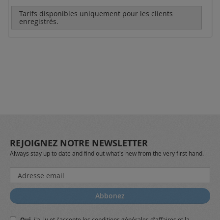
Tarifs disponibles uniquement pour les clients
enregistrés.
REJOIGNEZ NOTRE NEWSLETTER
Always stay up to date and find out what's new from the very first hand.
Inscription
à
notre
Abbonez
lettre
d’information
Oui,
j'ai lu et j'accepte
les conditions générales
d'affaires et
la