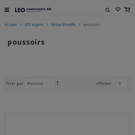
Allez
au
Mon 
contenu
Rechercher
Accueil
925 argent
bijoux d'oreille
poussoirs
poussoirs
Trier par
Afficher
Par
ordre
décroissant