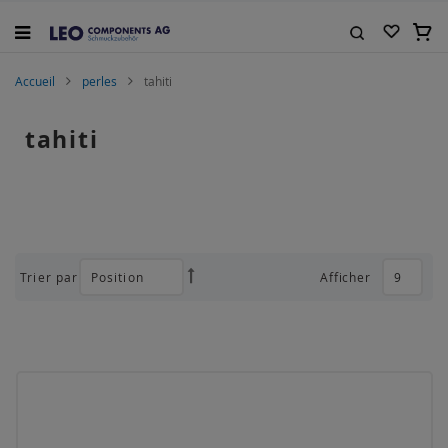
Allez
au
Mon 
contenu
Rechercher
Accueil
perles
tahiti
tahiti
Trier par
Afficher
Par
ordre
décroissant