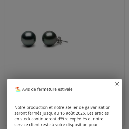
boucle d’oreille avec perle de Tahiti (8 - 8,5 mm)
Avis de fermeture estivale
Notre production et notre atelier de galvanisation
Tarifs disponibles uniquement pour les clients
seront fermés jusqu'au 16 août 2026. Les articles
enregistrés.
en stock continueront d'être expédiés et notre
service client reste à votre disposition pour