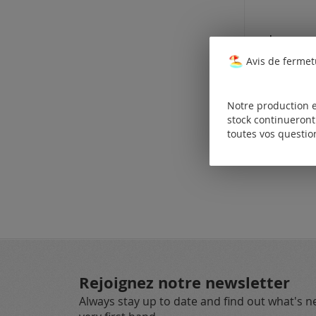
Avis de fermet
Tarifs disp
uniquemen
les clients
enregistrés
Notre production e
stock continueront 
toutes vos questio
Rejoignez notre newsletter
Always stay up to date and find out what's 