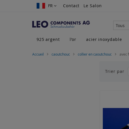
Allez
FR
FR
Contact
Le Salon
au
contenu
Tous
925 argent
l'or
acier inoxydable
Accueil
caoutchouc
collier en caoutchouc
avec 
Trier par