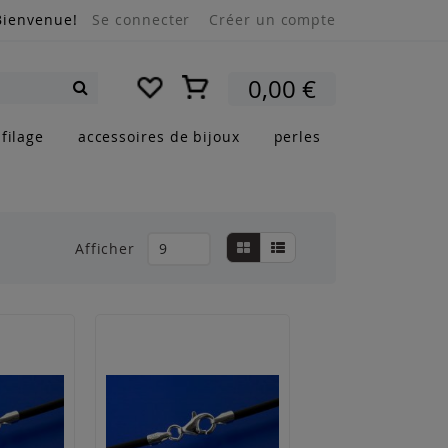
Bienvenue!
Se connecter
Créer un compte
Mon panier
0,00 €
Rechercher
filage
accessoires de bijoux
perles
Afficher
Grille
Liste
Afficher
en