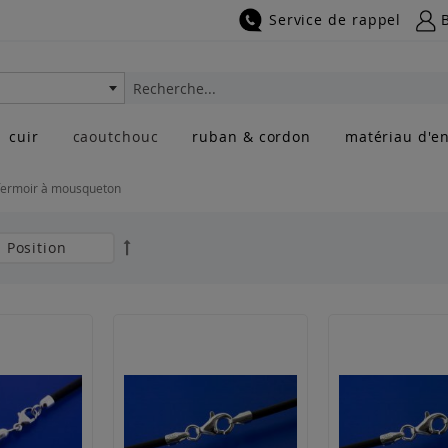
Service de rappel
Rechercher
cuir
caoutchouc
ruban & cordon
matériau d'en
fermoir à mousqueton
Par
ordre
décroissant