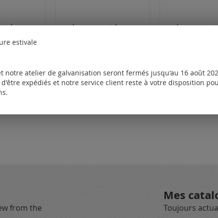
cordon en caoutchouc avec fermoir à mousqueton (ø 4 mm)
cordon en caoutchouc avec embouts et fermoir à mousqueton (ø 1.5 mm)
ure estivale
onibles
Tarifs disponibles
Tarifs disponi
t pour
uniquement pour
uniquement 
les clients
les clients
.
enregistrés.
enregistrés.
t notre atelier de galvanisation seront fermés jusqu'au 16 août 2026
d'être expédiés et notre service client reste à votre disposition p
ns.
Mes catal
new from the
Toujours actual