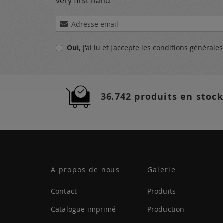
very first hand.
Inscription
à
notre
Oui,
j'ai lu et j'accepte
les conditions générale
lettre
d’information
:
36.742 produits en stock
A propos de nous
Galerie
Contact
Produits
Catalogue imprimé
Production