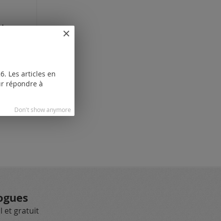
cordon en caoutchouc avec fermoir à mousqueton (ø 2 mm)
bles
pour
. Les articles en
our répondre à
Don't show anymore
ogues
 et gratuit