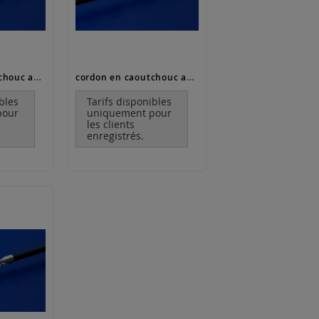
cordon en caoutchouc avec fermoir à mousqueton (ø 3 mm)
cordon en caoutchouc avec fermoir à mousqueton (ø 1.2 mm)
bles
Tarifs disponibles
pour
uniquement pour
les clients
enregistrés.