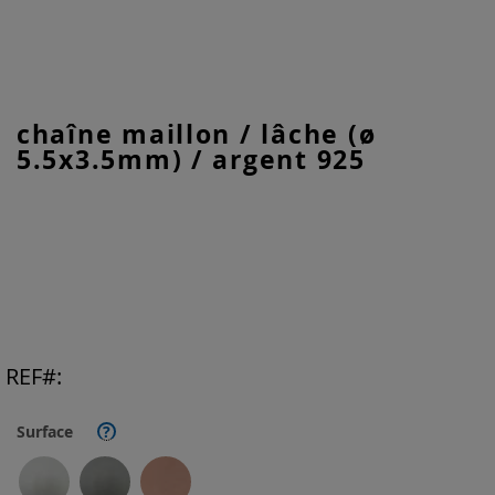
Skip
chaîne maillon / lâche (ø
to
5.5x3.5mm) / argent 925
the
beginning
of
the
images
gallery
REF
Surface
?