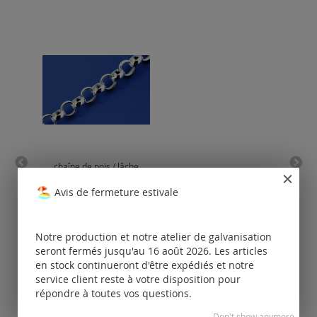
chaîne de pois / lâche
ch
(ø2.2mm) / argent 925
fe
(ø
Avis de fermeture estivale
Tarifs
disponibles
uniquement
Notre production et notre atelier de galvanisation
pour les clients
po
seront fermés jusqu'au 16 août 2026. Les articles
enregistrés.
en stock continueront d'être expédiés et notre
service client reste à votre disposition pour
répondre à toutes vos questions.
Don't show anymore