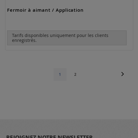
Fermoir à aimant / Application
Tarifs disponibles uniquement pour les clients
enregistrés.
Page
Page
Suivant
Page
Vous
1
2
lisez
actuellement
la
page
REJOIGNEZ NOTRE NEWSLETTER