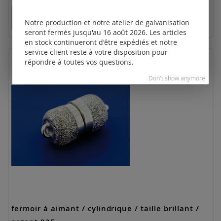
Tarifs disponibles uniquement pour les clients
enregistrés.
Notre production et notre atelier de galvanisation
seront fermés jusqu'au 16 août 2026. Les articles
en stock continueront d'être expédiés et notre
service client reste à votre disposition pour
répondre à toutes vos questions.
Don't show anymore
fermoir à aimant / cylindrique / taille brillant /