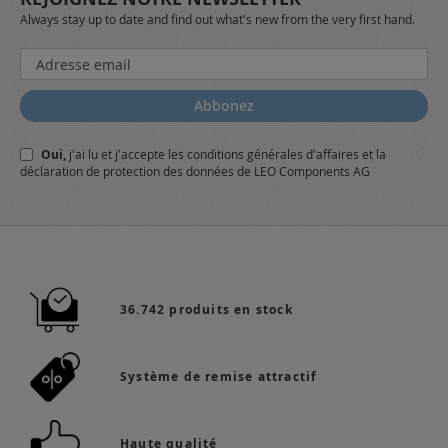
Always stay up to date and find out what's new from the very first hand.
Inscription
à
notre
Abbonez
lettre
d’information
Oui,
j'ai lu et j'accepte
les conditions générales
d'affaires et
la
:
déclaration de protection des données
de LEO Components AG
36.742 produits en stock
Système de remise attractif
Haute qualité