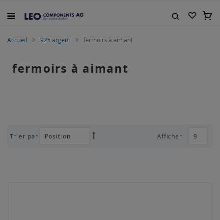
Allez
au
Mon 
contenu
Rechercher
Accueil
925 argent
fermoirs à aimant
fermoirs à aimant
Trier par
Afficher
Par
ordre
décroissant