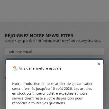
REJOIGNEZ NOTRE NEWSLETTER
Always stay up to date and find out what's new from the very first hand.
Inscription
à
notre
Abbonez
lettre
Avis de fermeture estivale
d’information
Oui,
j'ai lu et j'accepte
les conditions générales
d'affaires et
la
:
déclaration de protection des données
de LEO Components AG
Notre production et notre atelier de galvanisation
seront fermés jusqu'au 16 août 2026. Les articles
en stock continueront d'être expédiés et notre
service client reste à votre disposition pour
répondre à toutes vos questions.