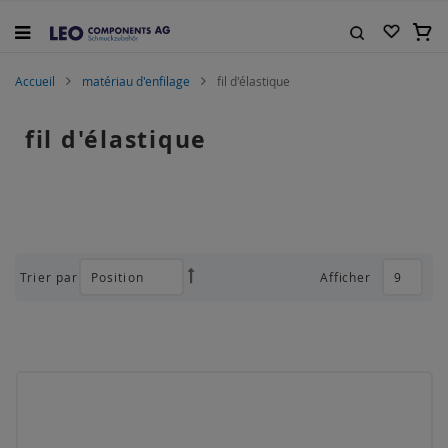
Allez
au
Mon 
contenu
Rechercher
Accueil
matériau d'enfilage
fil d'élastique
fil d'élastique
Trier par
Afficher
Par
ordre
décroissant