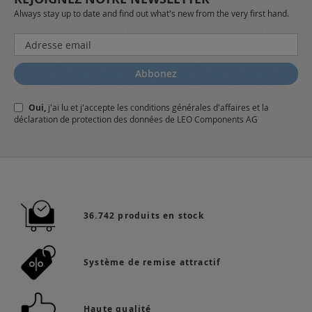
Always stay up to date and find out what's new from the very first hand.
Inscription
à
notre
Abbonez
lettre
d’information
Oui,
j'ai lu et j'accepte
les conditions générales
d'affaires et
la
:
déclaration de protection des données
de LEO Components AG
36.742 produits en stock
Système de remise attractif
Haute qualité