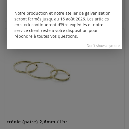
Tarifs disponibles uniquement pour les clients
enregistrés.
Notre production et notre atelier de galvanisation
seront fermés jusqu'au 16 août 2026. Les articles
en stock continueront d'être expédiés et notre
service client reste à votre disposition pour
répondre à toutes vos questions.
Don't show anymore
créole (paire) 2,6mm / l'or