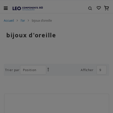
Allez
au
Mon 
contenu
Rechercher
Accueil
l'or
bijoux d'oreille
bijoux d'oreille
Trier par
Afficher
Par
ordre
décroissant