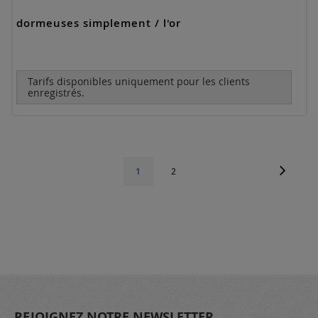
dormeuses simplement / l'or
Tarifs disponibles uniquement pour les clients
enregistrés.
Page
Page
Suivant
Page
Vous
1
2
lisez
actuellement
la
page
REJOIGNEZ NOTRE NEWSLETTER