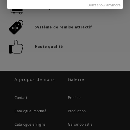
Don't show anymore
36.742 produits en stock
Système de remise attractif
Haute qualité
A propos de nous
Galerie
Contact
Produits
Catalogue imprimé
Production
Catalogue en ligne
Galvanoplastie