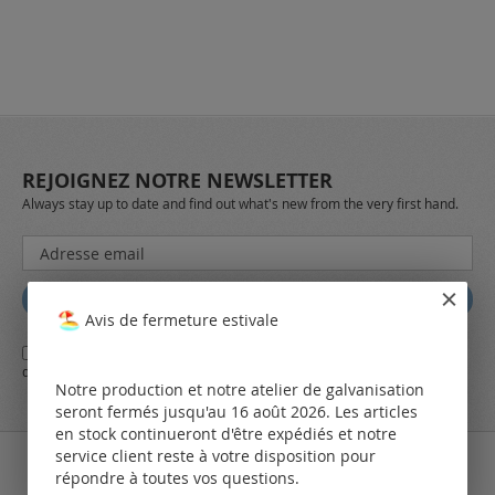
REJOIGNEZ NOTRE NEWSLETTER
Always stay up to date and find out what's new from the very first hand.
Inscription
à
notre
Abbonez
lettre
Avis de fermeture estivale
d’information
Oui,
j'ai lu et j'accepte
les conditions générales
d'affaires et
la
:
déclaration de protection des données
de LEO Components AG
Notre production et notre atelier de galvanisation
seront fermés jusqu'au 16 août 2026. Les articles
en stock continueront d'être expédiés et notre
service client reste à votre disposition pour
répondre à toutes vos questions.