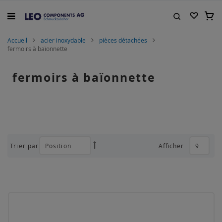
Allez
au
Mon 
contenu
Rechercher
Accueil
acier inoxydable
pièces détachées
fermoirs à baïonnette
fermoirs à baïonnette
Trier par
Afficher
Par
ordre
décroissant