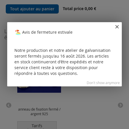
Total price
0,00 €
Tout ajouter au panier
Les clients qui ont acheté ce produit ont
Avis de fermeture estivale
également commandé les produits suivants
Notre production et notre atelier de galvanisation
seront fermés jusqu'au 16 août 2026. Les articles
en stock continueront d'être expédiés et notre
service client reste à votre disposition pour
répondre à toutes vos questions.
Don't show anymore
anneau de fixation fermé /
coll
argent 925
avec
av
Tarifs