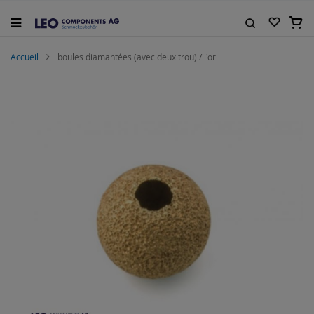
Allez
au
Mon 
contenu
Rechercher
Accueil
boules diamantées (avec deux trou) / l'or
Skip
to
the
end
of
the
images
gallery