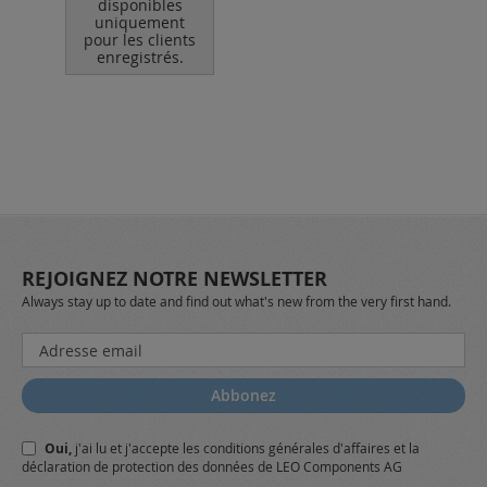
disponibles
uniquement
pour les clients
po
enregistrés.
REJOIGNEZ NOTRE NEWSLETTER
Always stay up to date and find out what's new from the very first hand.
Inscription
à
notre
Abbonez
lettre
d’information
Oui,
j'ai lu et j'accepte
les conditions générales
d'affaires et
la
:
déclaration de protection des données
de LEO Components AG