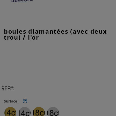
Skip
boules diamantées (avec deux
to
trou) / l'or
the
beginning
of
the
images
gallery
REF
Surface
?