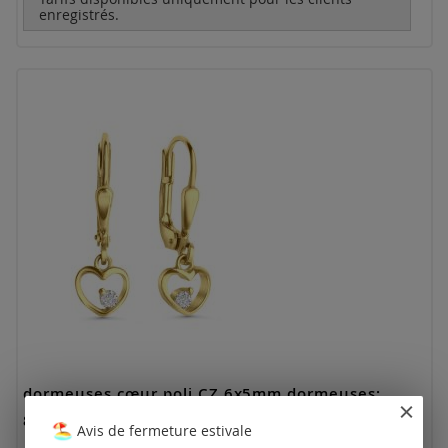
enregistrés.
dormeuses cœur poli CZ 6x5mm dormeuses:
8x15mm / l'or
Avis de fermeture estivale