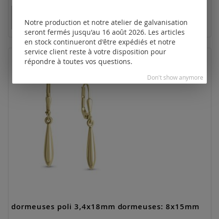
Tarifs disponibles uniquement pour les clients
enregistrés.
Notre production et notre atelier de galvanisation
seront fermés jusqu'au 16 août 2026. Les articles
en stock continueront d'être expédiés et notre
service client reste à votre disposition pour
répondre à toutes vos questions.
Don't show anymore
dormeuses poli 3,4x18mm dormeuses: 8x15mm