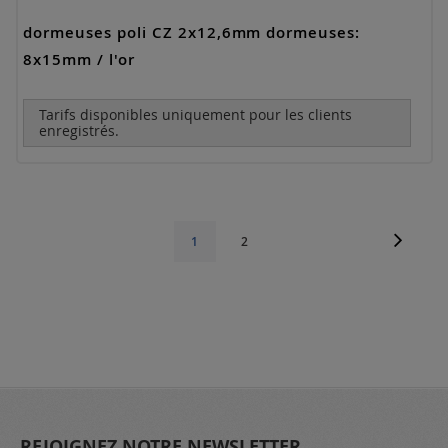
dormeuses poli CZ 2x12,6mm dormeuses:
8x15mm / l'or
Tarifs disponibles uniquement pour les clients
enregistrés.
Page
Page
Suivant
Page
Vous
1
2
lisez
actuellement
la
page
REJOIGNEZ NOTRE NEWSLETTER