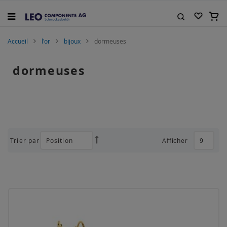
Allez
au
Mon 
contenu
Rechercher
Accueil
l'or
bijoux
dormeuses
dormeuses
Trier par
Afficher
Par
ordre
décroissant