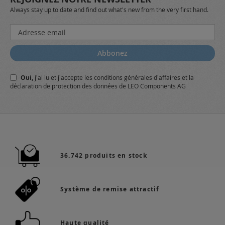
Always stay up to date and find out what's new from the very first hand.
Inscription
à
notre
Abbonez
lettre
d’information
Oui,
j'ai lu et j'accepte
les conditions générales
d'affaires et
la
:
déclaration de protection des données
de LEO Components AG
36.742 produits en stock
Système de remise attractif
Haute qualité