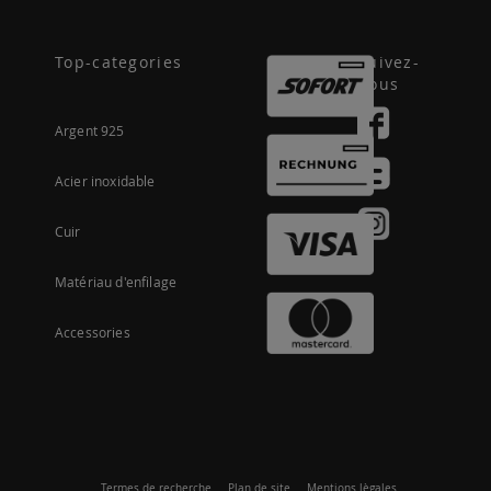
Top-categories
Suivez-
nous
Argent 925
Acier inoxidable
Cuir
Matériau d'enfilage
Accessories
Termes de recherche
Plan de site
Mentions lègales