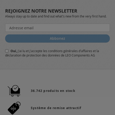
REJOIGNEZ NOTRE NEWSLETTER
Always stay up to date and find out what's new from the very first hand.
Inscription
à
notre
Abbonez
lettre
d’information
Oui,
j'ai lu et j'accepte
les conditions générales
d'affaires et
la
:
déclaration de protection des données
de LEO Components AG
36.742 produits en stock
Système de remise attractif