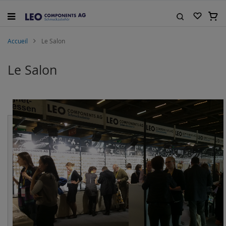
Allez
au
Mon 
contenu
Rechercher
Accueil
Le Salon
Le Salon