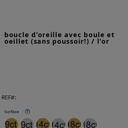
Skip
boucle d’oreille avec boule et
to
oeillet (sans poussoir!) / l'or
the
beginning
of
the
images
gallery
REF
Surface
?