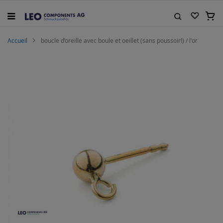
Allez
au
Mon 
contenu
Rechercher
Accueil
boucle d’oreille avec boule et oeillet (sans poussoir!) / l'or
Skip
to
the
end
of
the
images
gallery