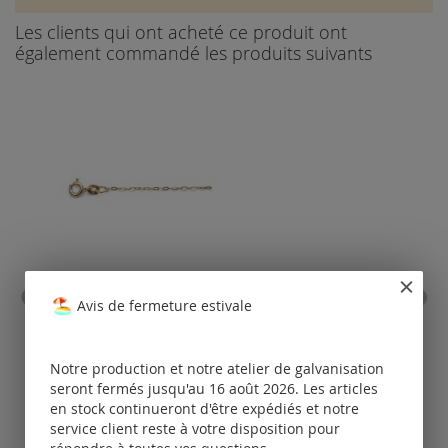
Les clients qui ont acheté ce produit ont
également commandé les produits suivants
chaînes d’ancrage (plat) Ø
Avis de fermeture estivale
1,0 mm / 8 ct l'or
Tarifs
Notre production et notre atelier de galvanisation
disponibles
seront fermés jusqu'au 16 août 2026. Les articles
uniquement
en stock continueront d'être expédiés et notre
pour les clients
po
enregistrés.
service client reste à votre disposition pour