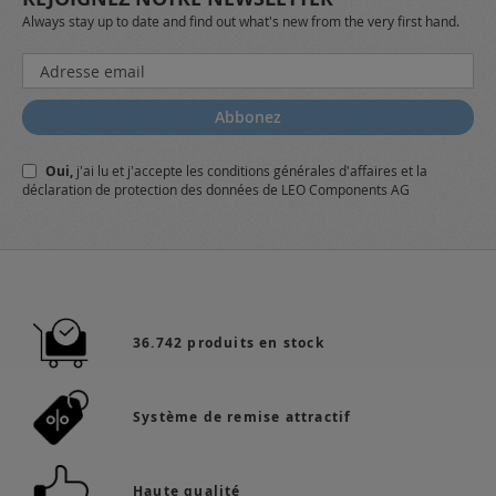
Always stay up to date and find out what's new from the very first hand.
Inscription
à
notre
Abbonez
lettre
d’information
Oui,
j'ai lu et j'accepte
les conditions générales
d'affaires et
la
:
déclaration de protection des données
de LEO Components AG
36.742 produits en stock
Système de remise attractif
Haute qualité