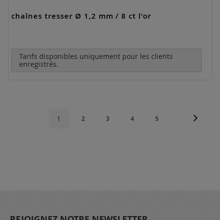
chaînes tresser Ø 1,2 mm / 8 ct l'or
Tarifs disponibles uniquement pour les clients
enregistrés.
Page
Page
Suivant
Page
Page
Page
Page
Vous
1
2
3
4
5
lisez
actuellement
la
page
REJOIGNEZ NOTRE NEWSLETTER