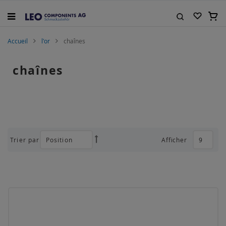
Allez
au
Mon 
contenu
Rechercher
Accueil
l'or
chaînes
chaînes
Trier par
Afficher
Par
ordre
décroissant