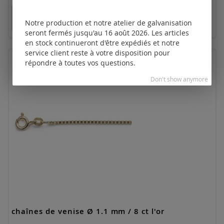
Tarifs disponibles uniquement pour les clients
enregistrés.
Notre production et notre atelier de galvanisation
seront fermés jusqu'au 16 août 2026. Les articles
en stock continueront d'être expédiés et notre
service client reste à votre disposition pour
répondre à toutes vos questions.
Don't show anymore
chaînes de venise Ø 1.1 mm / 8 ct l'or