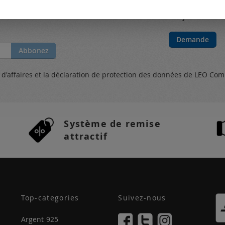
Mes catal
new from the
Toujours actual
Demande
Abbonez
s
d'affaires et
la déclaration de protection des données
de LEO Com
Système de remise
attractif
Top-categories
Suivez-nous
Argent 925