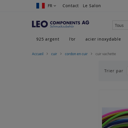
Allez
FR
FR
Contact
Le Salon
au
contenu
Tous
925 argent
l'or
acier inoxydable
Accueil
cuir
cordon en cuir
cuir vachette
Trier par