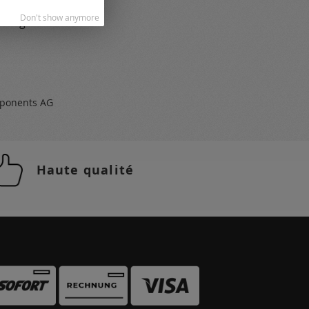
ogues
Don't show anymore
 et gratuit
ponents AG
Haute qualité