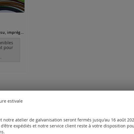
cuir veau (cousu, imprégnable)
onibles
t pour
.
ure estivale
t notre atelier de galvanisation seront fermés jusqu'au 16 août 2026
d'être expédiés et notre service client reste à votre disposition p
ns.