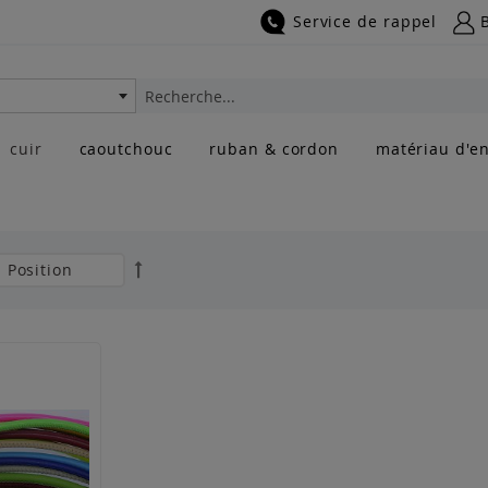
Service de rappel
Rechercher
cuir
caoutchouc
ruban & cordon
matériau d'en
Par
ordre
décroissant