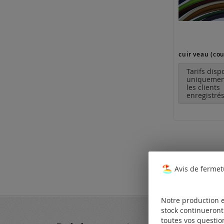
Tarifs disp
uniquemen
les clients
enregistrés
Avis de fermet
Notre production e
stock continueront 
toutes vos questio