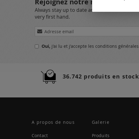
Rejoignez notre newsletter
Always stay up to date and find out what's 
very first hand.
Inscription
à
notre
Oui,
j'ai lu et j'accepte
les conditions générale
lettre
d’information
:
36.742 produits en stock
A propos de nous
Galerie
Contact
Produits