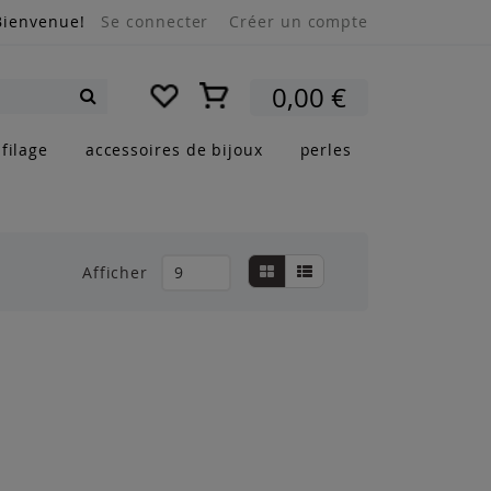
Bienvenue!
Se connecter
Créer un compte
Mon panier
0,00 €
Rechercher
filage
accessoires de bijoux
perles
Afficher
Grille
Liste
Afficher
en