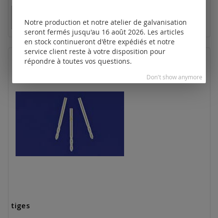
Tarifs disponibles uniquement pour les clients
enregistrés.
Notre production et notre atelier de galvanisation
seront fermés jusqu'au 16 août 2026. Les articles
en stock continueront d'être expédiés et notre
service client reste à votre disposition pour
répondre à toutes vos questions.
Don't show anymore
tiges