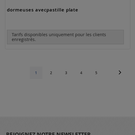
dormeuses avecpastille plate
Tarifs disponibles uniquement pour les clients
enregistrés.
Page
Page
Suivant
Page
Page
Page
Page
Vous
1
2
3
4
5
lisez
actuellement
la
page
REJOIGNEZ NOTRE NEWSLETTER