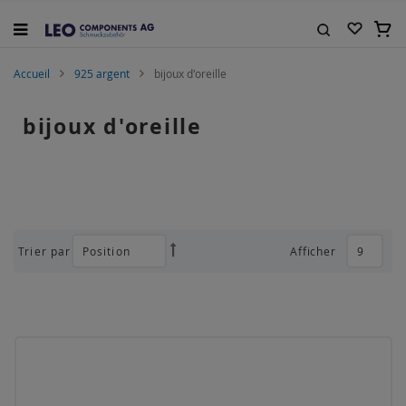
Allez
au
Mon 
contenu
Rechercher
Accueil
925 argent
bijoux d'oreille
bijoux d'oreille
Trier par
Afficher
Par
ordre
décroissant