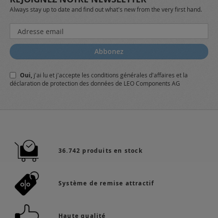
Always stay up to date and find out what's new from the very first hand.
Inscription
à
notre
Abbonez
lettre
d’information
Oui,
j'ai lu et j'accepte
les conditions générales
d'affaires et
la
:
déclaration de protection des données
de LEO Components AG
36.742 produits en stock
Système de remise attractif
Haute qualité