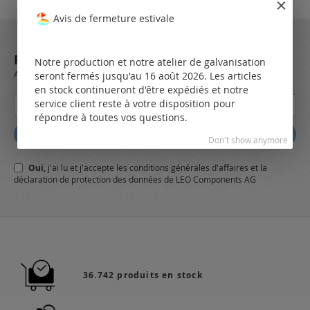
Avis de fermeture estivale
REJOIGNEZ NOTRE NEWSLETTER
Notre production et notre atelier de galvanisation
Always stay up to date and find out what's new from the very first hand.
seront fermés jusqu'au 16 août 2026. Les articles
en stock continueront d'être expédiés et notre
Inscription
service client reste à votre disposition pour
à
répondre à toutes vos questions.
notre
Abbonez
Don't show anymore
lettre
d’information
Oui,
j'ai lu et j'accepte
les conditions générales
d'affaires et
la
:
déclaration de protection des données
de LEO Components AG
36.742 produits en stock