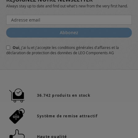
Always stay up to date and find out what's new from the very first hand.
Inscription
à
notre
Abbonez
lettre
d’information
Oui,
j'ai lu et j'accepte
les conditions générales
d'affaires et
la
:
déclaration de protection des données
de LEO Components AG
36.742 produits en stock
Système de remise attractif
Haute qualité