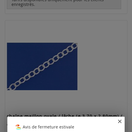
enregistrés.
chaîne maillon ovale / lâche (ø 3,70 x 2,80mm) /
argent 925
Avis de fermeture estivale