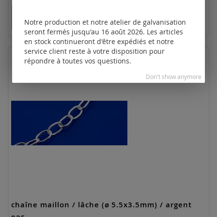
Tarifs disponibles uniquement pour les clients
enregistrés.
Notre production et notre atelier de galvanisation
seront fermés jusqu'au 16 août 2026. Les articles
en stock continueront d'être expédiés et notre
service client reste à votre disposition pour
répondre à toutes vos questions.
Don't show anymore
chaîne maillon / lâche (ø 5.5x3.5mm) / argent