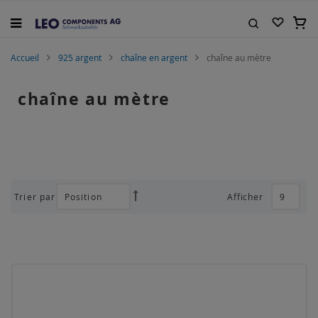
Allez
au
Mon 
contenu
Rechercher
Accueil
925 argent
chaîne en argent
chaîne au mètre
chaîne au mètre
Trier par
Afficher
Par
ordre
décroissant