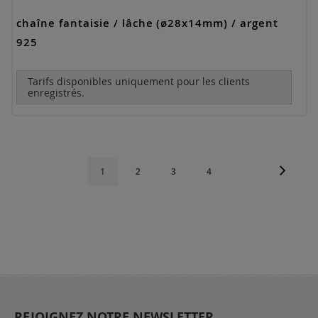
chaîne fantaisie / lâche (ø28x14mm) / argent
925
Tarifs disponibles uniquement pour les clients
enregistrés.
Page
Page
Suivant
Page
Page
Page
Vous
1
2
3
4
lisez
actuellement
la
page
REJOIGNEZ NOTRE NEWSLETTER