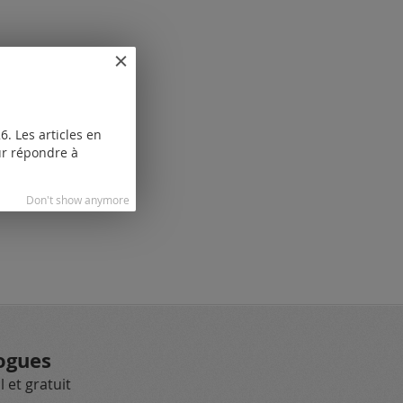
. Les articles en
our répondre à
Don't show anymore
ogues
 et gratuit