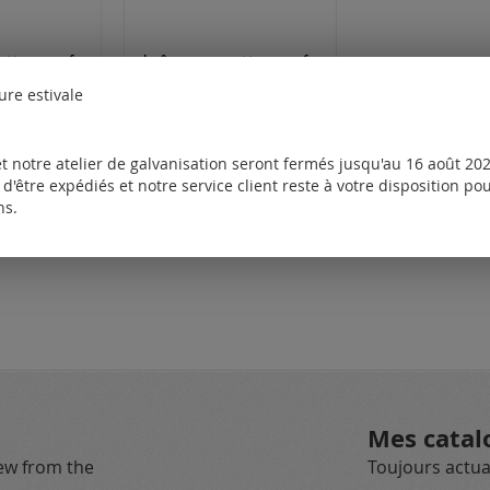
chaîne gourmette avec fermoir à mousqueton (ø 2.3 mm) / argent 925
chaîne gourmette avec fermoir à mousqueton (ø4.5mm) / argent 925
ure estivale
onibles
Tarifs disponibles
t pour
uniquement pour
les clients
.
enregistrés.
t notre atelier de galvanisation seront fermés jusqu'au 16 août 2026
d'être expédiés et notre service client reste à votre disposition p
ns.
Mes catal
new from the
Toujours actual