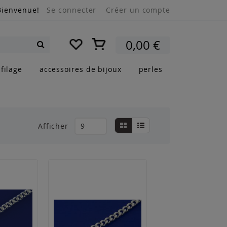
Bienvenue!
Se connecter
Créer un compte
Mon panier
0,00 €
Rechercher
filage
accessoires de bijoux
perles
Afficher
Grille
Liste
Afficher
en