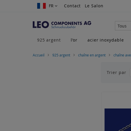
Allez
FR
FR
Contact
Le Salon
au
contenu
Tous
925 argent
l'or
acier inoxydable
Accueil
925 argent
chaîne en argent
chaîne ave
Trier par