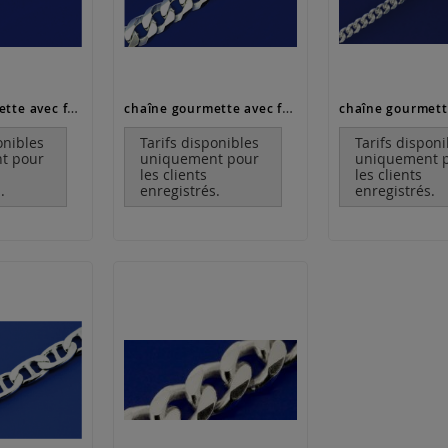
chaîne gourmette avec fermoir à mousqueton / argent 925
chaîne gourmette avec fermoir à mousqueton (ø7mm) / argent 925
onibles
Tarifs disponibles
Tarifs disponi
t pour
uniquement pour
uniquement 
les clients
les clients
.
enregistrés.
enregistrés.