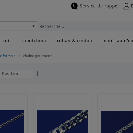
Service de rappel
Rechercher
cuir
caoutchouc
ruban & cordon
matériau d'en
c fermoir
chaîne gourmette
Par
ordre
décroissant