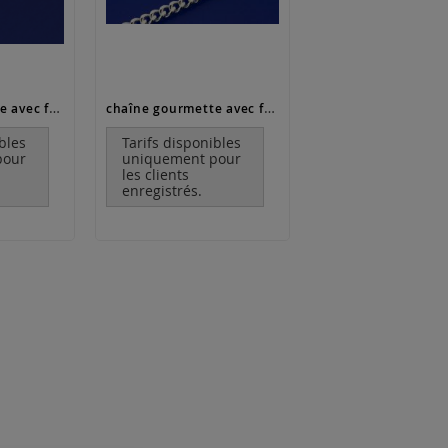
chaîne gourmette avec fermoir à mousqueton (ø0.7mm) / argent 925
chaîne gourmette avec fermoir à mousqueton (ø2.05mm) / argent 925
bles
Tarifs disponibles
pour
uniquement pour
les clients
enregistrés.