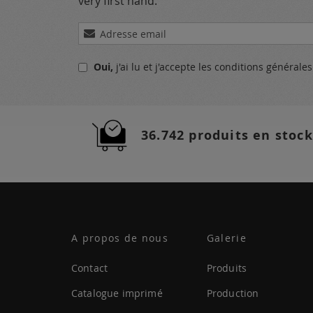
very first hand.
Inscription
à
notre
Oui,
j'ai lu et j'accepte
les conditions générale
lettre
d’information
:
36.742 produits en stock
A propos de nous
Galerie
Contact
Produits
Catalogue imprimé
Production