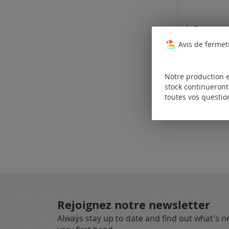
Avis de fermet
Tarifs disp
uniquemen
les clients
enregistrés
Notre production e
stock continueront 
toutes vos questio
Rejoignez notre newsletter
Always stay up to date and find out what's 