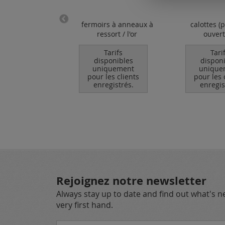
u de fixation
fermoirs à anneaux à
calottes (p
vert ovale
ressort / l'or
ouvert)
Tarifs
Tarifs
Tari
ponibles
disponibles
dispon
quement
uniquement
unique
les clients
pour les clients
pour les 
egistrés.
enregistrés.
enregis
Rejoignez notre newsletter
Always stay up to date and find out what's 
very first hand.
Inscription