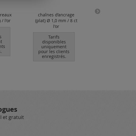
reaux
chaînes d’ancrage
boucle d'oreille tr
/ l'or
(plat) Ø 1,0 mm / 8 ct
poli bicolore C
l'or
4,5x6,5mm / l'o
s
Tarifs
Tarifs
t
disponibles
disponibles
nts
uniquement
uniquement
.
pour les clients
pour les clients
enregistrés.
enregistrés.
ogues
 et gratuit