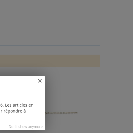
. Les articles en
our répondre à
Don't show anymore