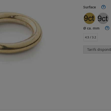
Surface
?
Ø ca. mm
?
4.5 / 3.2
Tarifs disponi