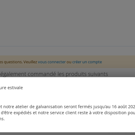
des questions. Veuillez
vous connecter
ou
créer un compte
nt également commandé les produits suivants
ure estivale
t notre atelier de galvanisation seront fermés jusqu'au 16 août 2026
d'être expédiés et notre service client reste à votre disposition p
ns.