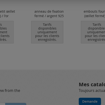
etit œillet
anneau de fixation
embouts four
 / l'or
fermé / argent 925
(œillet fermé) 
fs
Tarifs
Tarifs
ibles
disponibles
disponible
ment
uniquement
uniquemen
clients
pour les clients
pour les clie
trés.
enregistrés.
enregistrés
Mes catal
new from the
Toujours actual
Demande