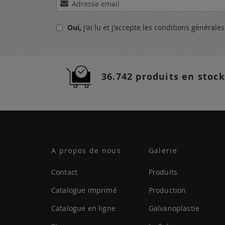
à
notre
Oui,
j'ai lu et j'accepte
les conditions générale
lettre
d’information
:
36.742 produits en stock
A propos de nous
Galerie
Contact
Produits
Catalogue imprimé
Production
Catalogue en ligne
Galvanoplastie