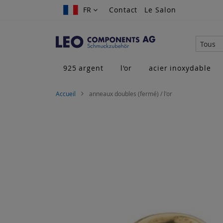
Allez
FR
FR
Contact
Le Salon
au
contenu
Tous
925 argent
l'or
acier inoxydable
Accueil
anneaux doubles (fermé) / l'or
Skip
to
the
end
of
the
images
gallery