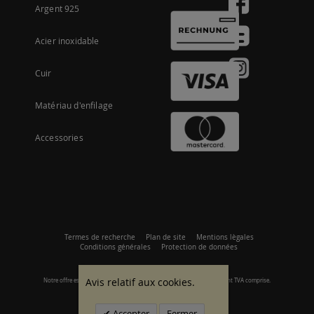
Argent 925
Acier inoxidable
Cuir
Matériau d'enfilage
Accessories
Termes de recherche
Plan de site
Mentions lègales
Conditions générales
Protection de données
Avis relatif aux cookies.
Notre offre est axée sur les clients commerciaux. Tous les prix s'entendent TVA comprise.
© 2007 - 2026 Tous droits réservés.
Accepter
Fermer