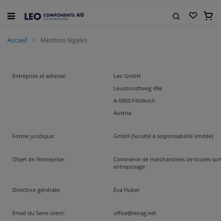
Allez
au
Mon 
contenu
Rechercher
Accueil
Mentions légales
Entreprise et adresse:
Leo GmbH
Leusbündtweg 49a
A-6800 Feldkirch
Austria
Forme juridique:
GmbH (Société à responsabilité limitée)
Objet de l'entreprise:
Commerce de marchandises de toutes sort
entreposage
Directrice générale:
Eva Huber
Email du Serie client:
office@leoag.net