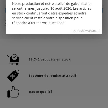
à
Notre production et notre atelier de galvanisation
notre
seront fermés jusqu'au 16 août 2026. Les articles
Abbonez
lettre
en stock continueront d'être expédiés et notre
d’information
service client reste à votre disposition pour
Oui,
j'ai lu et j'accepte
les conditions générales
d'affaires et
la
:
répondre à toutes vos questions.
déclaration de protection des données
de LEO Components AG
Don't show anymore
36.742 produits en stock
Système de remise attractif
Haute qualité