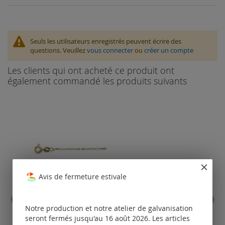
Seuls les utilisateurs enregistrés peuvent écrire des
questions. Veuillez
vous connecter
ou
créer un compte
Les clients qui ont acheté ce produit ont
également commandé les produits suivants
Avis de fermeture estivale
chaînes d’ancrage (plat) Ø
cord
Notre production et notre atelier de galvanisation
1,0 mm / 8 ct l'or
seront fermés jusqu'au 16 août 2026. Les articles