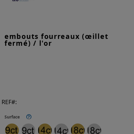
Skip
embouts fourreaux (œillet
to
fermé) / l'or
the
beginning
of
the
images
gallery
REF
Surface
?