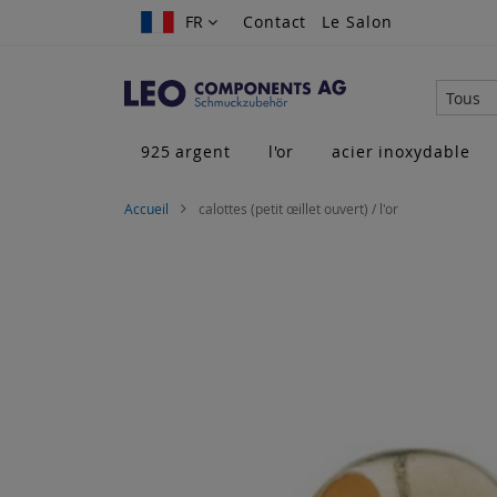
Allez
FR
FR
Contact
Le Salon
au
contenu
Tous
925 argent
l'or
acier inoxydable
Accueil
calottes (petit œillet ouvert) / l'or
Skip
to
the
end
of
the
images
gallery