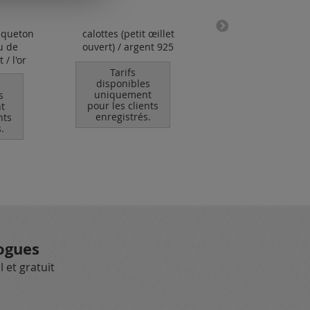
squeton
calottes (petit œillet
fil perlé "soie
u de
ouvert) / argent 925
naturelle"
 / l'or
Tarifs
Tarifs
disponibles
disponibles
uniquement
uniquement
s
pour les clients
pour les clients
t
enregistrés.
enregistrés.
nts
.
ogues
 et gratuit