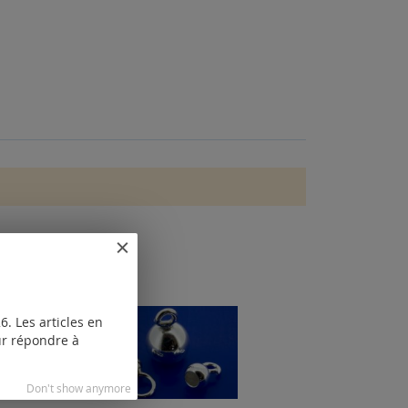
. Les articles en
our répondre à
Don't show anymore