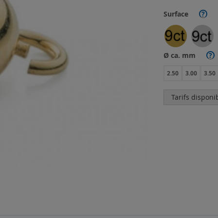
Surface
?
Ø ca. mm
?
2.50
3.00
3.50
Tarifs disponi