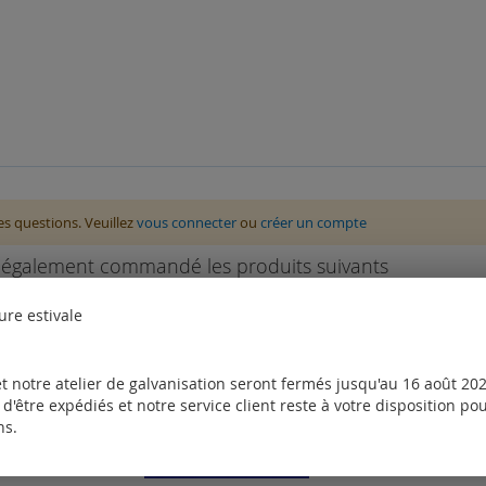
des questions. Veuillez
vous connecter
ou
créer un compte
nt également commandé les produits suivants
ure estivale
t notre atelier de galvanisation seront fermés jusqu'au 16 août 2026
d'être expédiés et notre service client reste à votre disposition p
ns.