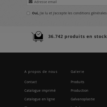
à
notre
Oui,
j'ai lu et j'accepte
les conditions générale
lettre
d’information
:
36.742 produits en stock
A propos de nous
Galerie
Contact
Produits
Catalogue imprimé
Production
Catalogue en ligne
Galvanoplastie