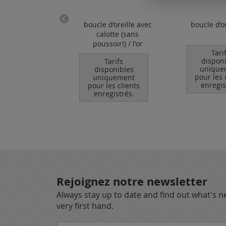
u de fixation
boucle d’oreille avec
boucle d’ore
 / argent 925
calotte (sans
poussoir!) / l'or
Tarifs
Tari
ponibles
dispon
Tarifs
quement
unique
disponibles
les clients
pour les 
uniquement
egistrés.
enregis
pour les clients
enregistrés.
Rejoignez notre newsletter
Always stay up to date and find out what's 
very first hand.
Inscription