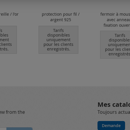
ille / l'or
protection pour fil /
fermoir à mou
argent 925
avec annea
fixation ouvert
fs
Tarifs
ibles
disponibles
Tarifs
ment
uniquement
disponible
clients
pour les clients
uniquemen
trés.
enregistrés.
pour les clie
enregistrés
Mes catal
new from the
Toujours actual
Demande