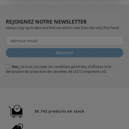
REJOIGNEZ NOTRE NEWSLETTER
Always stay up to date and find out what's new from the very first hand.
Inscription
à
notre
Abbonez
lettre
d’information
Oui,
j'ai lu et j'accepte
les conditions générales
d'affaires et
la
:
déclaration de protection des données
de LEO Components AG
36.742 produits en stock