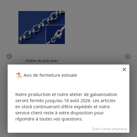
chaîne de pois avec
brac
fermoir à mousqueton
chaîn
(ø2.2mm) / argent 925
Avis de fermeture estivale
Tarifs
disponibles
uniquement
Notre production et notre atelier de galvanisation
pour les clients
po
enregistrés.
seront fermés jusqu'au 16 août 2026. Les articles
en stock continueront d'être expédiés et notre
service client reste à votre disposition pour
répondre à toutes vos questions.
Don't show anymore