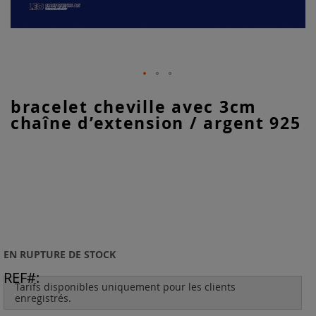
Skip
bracelet cheville avec 3cm
to
chaîne d’extension / argent 925
the
beginning
of
the
images
gallery
EN RUPTURE DE STOCK
REF
Tarifs disponibles uniquement pour les clients
enregistrés.