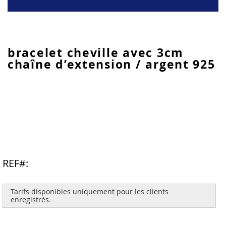
Skip
bracelet cheville avec 3cm
to
chaîne d’extension / argent 925
the
beginning
of
the
images
gallery
REF
Tarifs disponibles uniquement pour les clients
enregistrés.