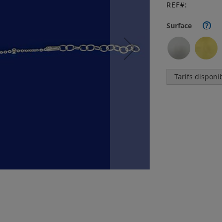
REF
Surface
?
Tarifs disponi