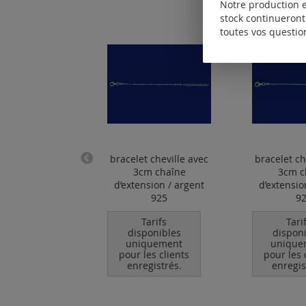
Notre production e
stock continueront 
toutes vos questio
e oméga avec
bracelet cheville avec
bracelet ch
 à mousqueton
3cm chaîne
3cm c
) / argent 925
d’extension / argent
d’extensio
925
9
Tarifs
ponibles
Tarifs
Tari
quement
disponibles
dispon
les clients
uniquement
unique
egistrés.
pour les clients
pour les 
enregistrés.
enregis