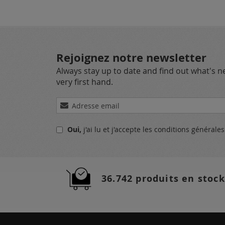
Rejoignez notre newsletter
Always stay up to date and find out what's 
very first hand.
Inscription
à
notre
Oui,
j'ai lu et j'accepte
les conditions générale
lettre
d’information
:
36.742 produits en stock