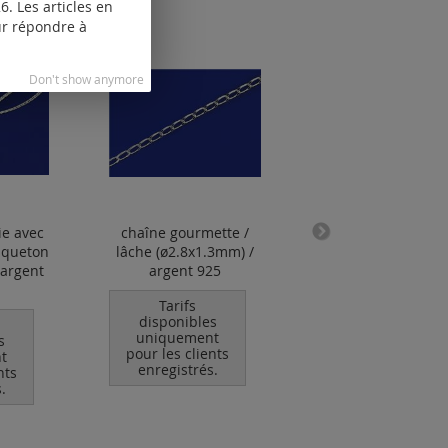
. Les articles en
our répondre à
Don't show anymore
ie avec
chaîne gourmette /
cordon en coton a
squeton
lâche (ø2.8x1.3mm) /
embouts et fermoi
 argent
argent 925
mousqueton
Tarifs
Tarifs
disponibles
disponibles
uniquement
uniquement
s
pour les clients
pour les clients
t
enregistrés.
enregistrés.
nts
.