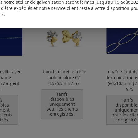
t notre atelier de galvanisation seront fermés jusqu'au 16 août 2026
d'être expédiés et notre service client reste à votre disposition p
ns.
eville avec
boucle d'oreille trèfle
chaîne fantais
haîne
poli bicolore CZ
fermoir à mou
n / argent
4,5x6,5mm / l'or
(ø4x10.3mm) /
25
925
Tarifs
disponibles
fs
Tarifs
uniquement
ibles
disponible
pour les clients
ment
uniquemen
enregistrés.
clients
pour les clie
trés.
enregistrés