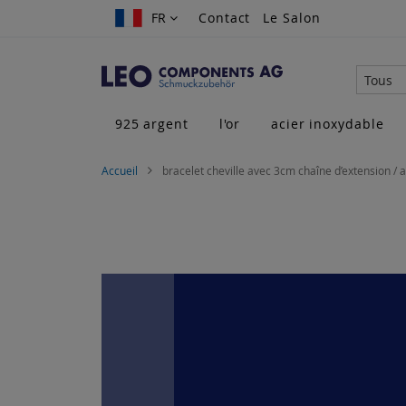
Allez
FR
FR
Contact
Le Salon
au
contenu
Tous
925 argent
l'or
acier inoxydable
Accueil
bracelet cheville avec 3cm chaîne d’extension / 
Skip
to
the
end
of
the
images
gallery