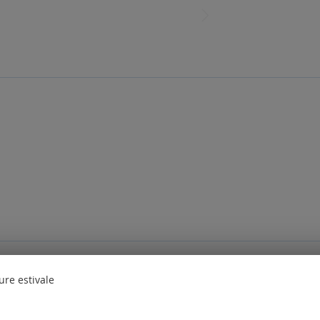
des questions. Veuillez
vous connecter
ou
créer un compte
ure estivale
nt également commandé les produits suivants