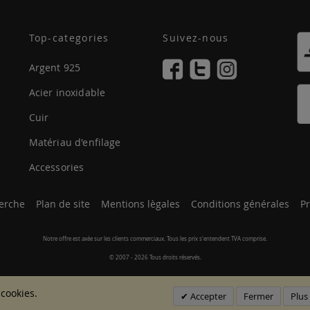
Top-categories
Suivez-nous
Argent 925
Acier inoxidable
Cuir
Matériau d'enfilage
Accessories
erche
Plan de site
Mentions lègales
Conditions générales
Pr
Notre offre est axée sur les clients commerciaux. Tous les prix s'entendent TVA comprise.
© 2007 - 2026 Tous droits réservés.
 cookies.
Accepter
Fermer
Plus