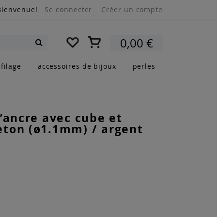
Bienvenue!
Se connecter
Créer un compte
Mon panier
0,00 €
Rechercher
filage
accessoires de bijoux
perles
’ancre avec cube et
ton (ø1.1mm) / argent