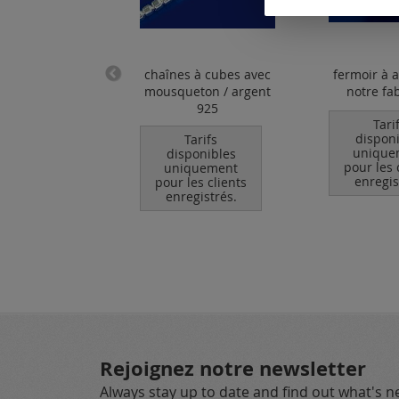
e gourmette
chaînes à cubes avec
fermoir à 
c fermoir à
mousqueton / argent
notre fa
eton (ø7mm) /
925
Tari
gent 925
dispon
Tarifs
unique
disponibles
Tarifs
pour les 
uniquement
ponibles
enregis
pour les clients
quement
enregistrés.
les clients
egistrés.
Rejoignez notre newsletter
Always stay up to date and find out what's 