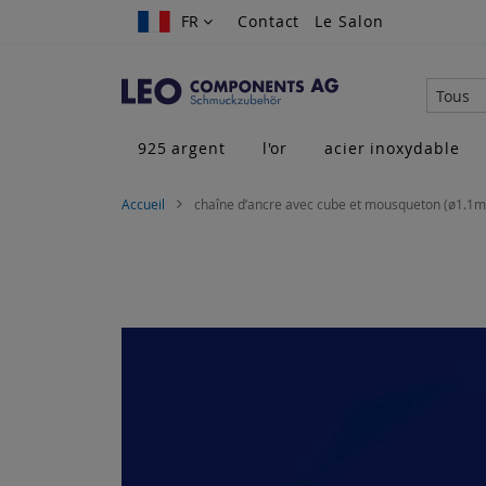
Allez
FR
FR
Contact
Le Salon
au
contenu
Tous
925 argent
l'or
acier inoxydable
Accueil
chaîne d’ancre avec cube et mousqueton (ø1.1m
Skip
to
the
end
of
the
images
gallery