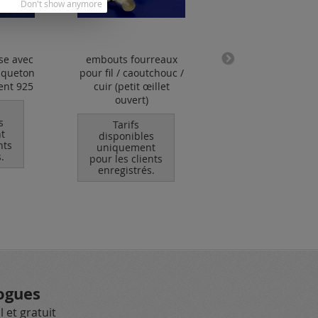
Don't show anymore
se avec
embouts fourreaux
boucle dòreille a
squeton
pour fil / caoutchouc /
zircone / argent 
ent 925
cuir (petit œillet
Tarifs
ouvert)
disponibles
uniquement
s
Tarifs
pour les clients
t
disponibles
enregistrés.
nts
uniquement
.
pour les clients
enregistrés.
ogues
 et gratuit