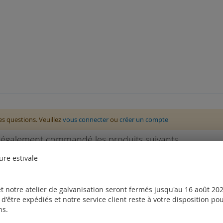
des questions. Veuillez
vous connecter
ou
créer un compte
nt également commandé les produits suivants
ure estivale
t notre atelier de galvanisation seront fermés jusqu'au 16 août 2026
d'être expédiés et notre service client reste à votre disposition p
ns.