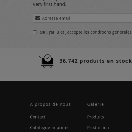
very first hand.
Inscription
à
notre
Oui,
j'ai lu et j'accepte
les conditions générale
lettre
d’information
:
36.742 produits en stock
A propos de nous
Galerie
Contact
Produits
Catalogue imprimé
Production