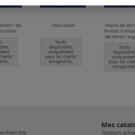
aimant / de
clous boule
chaîne de veni
brication
fermoir à mou
(ø0.9mm) / arg
fs
Tarifs
ibles
disponibles
Tarifs
ment
uniquement
disponible
clients
pour les clients
uniquemen
trés.
enregistrés.
pour les clie
enregistrés
Mes catal
new from the
Toujours actual