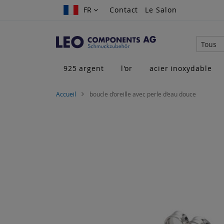
Allez
FR
FR
Contact
Le Salon
au
contenu
Tous
925 argent
l'or
acier inoxydable
Accueil
boucle d’oreille avec perle d‘eau douce
Skip
to
the
end
of
the
images
gallery