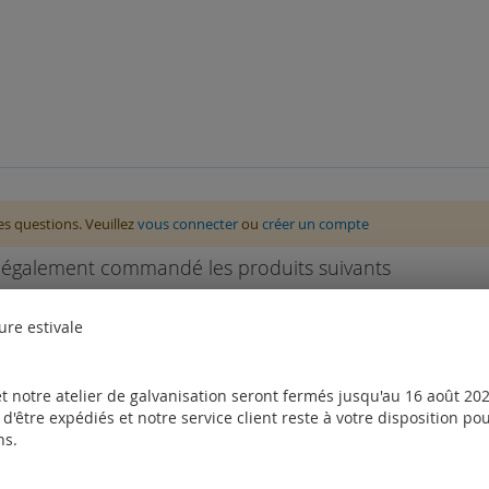
des questions. Veuillez
vous connecter
ou
créer un compte
nt également commandé les produits suivants
ure estivale
t notre atelier de galvanisation seront fermés jusqu'au 16 août 2026
d'être expédiés et notre service client reste à votre disposition p
ns.