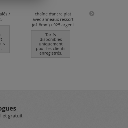
alés /
chaîne d’ancre plat
cordon en caoutc
25
avec anneaux ressort
avec fermoir à
(ø1.8mm) / 925 argent
baïonette (ø 1.2 
s
Tarifs
Tarifs
t
disponibles
disponibles
nts
uniquement
uniquement
.
pour les clients
pour les clients
enregistrés.
enregistrés.
ogues
 et gratuit