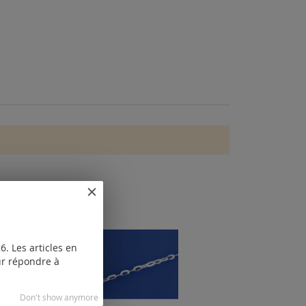
. Les articles en
our répondre à
Don't show anymore