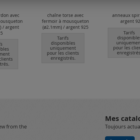
rdon avec
chaîne torse avec
anneaux spir
mousqueton
fermoir à mousqueton
argent 9
 / argent
(ø2.1mm) / argent 925
Tarifs
25
disponible
Tarifs
uniquemen
disponibles
fs
pour les clie
uniquement
ibles
enregistrés
pour les clients
ment
enregistrés.
clients
trés.
Mes catal
new from the
Toujours actual