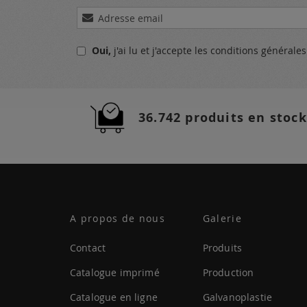
Inscription
à
notre
Oui,
j'ai lu et j'accepte
les conditions générale
lettre
d’information
:
36.742 produits en stock
A propos de nous
Galerie
Contact
Produits
Catalogue imprimé
Production
Catalogue en ligne
Galvanoplastie