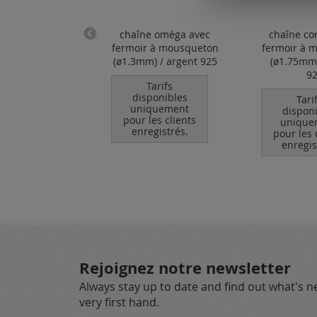
 à mousqueton
chaîne oméga avec
chaîne co
 anneau de
fermoir à mousqueton
fermoir à 
ion ouvert /
(ø1.3mm) / argent 925
(ø1.75mm)
gent 925
9
Tarifs
disponibles
Tarifs
Tari
uniquement
ponibles
dispon
pour les clients
quement
unique
enregistrés.
les clients
pour les 
egistrés.
enregis
Rejoignez notre newsletter
Always stay up to date and find out what's 
very first hand.