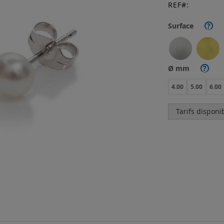
REF
Surface
?
Ø mm
?
4.00
5.00
6.00
Tarifs disponi