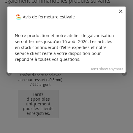
également commandé les produits suivants
Avis de fermeture estivale
Notre production et notre atelier de galvanisation
seront fermés jusqu'au 16 août 2026. Les articles
en stock continueront d'être expédiés et notre
service client reste à votre disposition pour
répondre à toutes vos questions.
Don't show anymore
chaîne d’ancre rond avec
chaî
anneaux ressort (ø0.5mm)
anne
/ 925 argent
Tarifs
disponibles
uniquement
pour les clients
po
enregistrés.