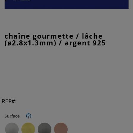
Skip
chaîne gourmette / lâche
to
(ø2.8x1.3mm) / argent 925
the
beginning
of
the
images
gallery
REF
Surface
?