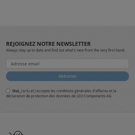
REJOIGNEZ NOTRE NEWSLETTER
Always stay up to date and find out what's new from the very first hand.
Inscription
à
notre
Abbonez
lettre
d’information
Oui,
j'ai lu et j'accepte
les conditions générales
d'affaires et
la
:
déclaration de protection des données
de LEO Components AG