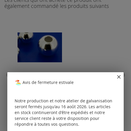
également commandé les produits suivants
boules
Avis de fermeture estivale
Tarifs
disponibles
Notre production et notre atelier de galvanisation
uniquement
seront fermés jusqu'au 16 août 2026. Les articles
pour les clients
po
en stock continueront d'être expédiés et notre
enregistrés.
service client reste à votre disposition pour
répondre à toutes vos questions.