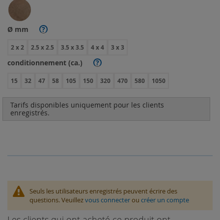
Ø mm
?
2 x 2
2.5 x 2.5
3.5 x 3.5
4 x 4
3 x 3
conditionnement (ca.)
?
15
32
47
58
105
150
320
470
580
1050
Tarifs disponibles uniquement pour les clients
enregistrés.
Seuls les utilisateurs enregistrés peuvent écrire des
questions. Veuillez
vous connecter
ou
créer un compte
Les clients qui ont acheté ce produit ont