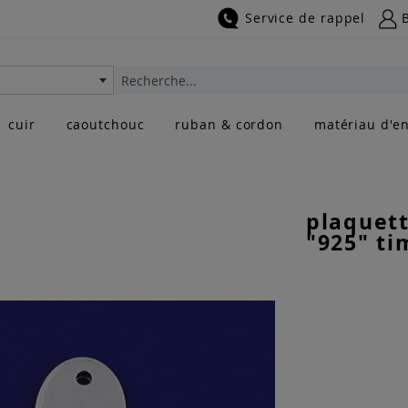
Service de rappel
Rechercher
cuir
caoutchouc
ruban & cordon
matériau d'en
plaquett
"925" ti