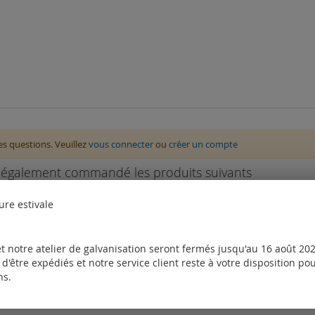
des questions. Veuillez
vous connecter
ou
créer un compte
nt également commandé les produits suivants
ure estivale
t notre atelier de galvanisation seront fermés jusqu'au 16 août 2026
d'être expédiés et notre service client reste à votre disposition p
ns.