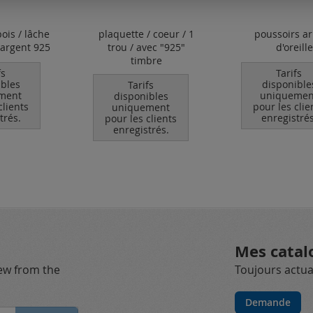
ois / lâche
plaquette / coeur / 1
poussoirs ar
 argent 925
trou / avec "925"
d'oreille
timbre
fs
Tarifs
ibles
disponible
Tarifs
ment
uniquemen
disponibles
clients
pour les clie
uniquement
trés.
enregistrés
pour les clients
enregistrés.
Mes catal
new from the
Toujours actual
Demande