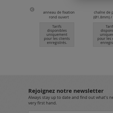
 gourmette /
anneau de fixation
chaîne de p
(ø4.6x2.2mm) /
rond ouvert
(Ø1.8mm) /
gent 925
Tarifs
Tari
disponibles
dispon
Tarifs
uniquement
unique
ponibles
pour les clients
pour les 
quement
enregistrés.
enregis
les clients
egistrés.
Rejoignez notre newsletter
Always stay up to date and find out what's 
very first hand.
Inscription