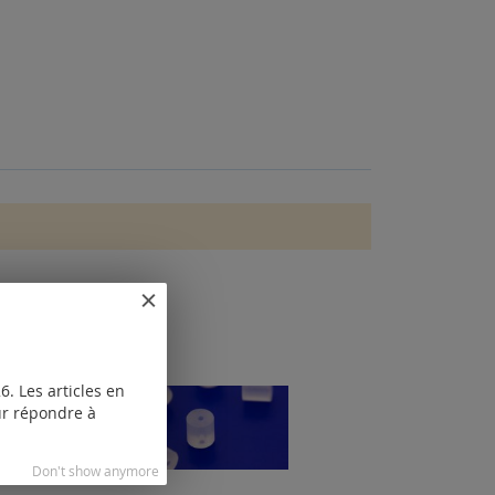
. Les articles en
our répondre à
Don't show anymore