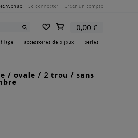
Bienvenue!
Se connecter
Créer un compte
Mon panier
0,00 €
Rechercher
filage
accessoires de bijoux
perles
e / ovale / 2 trou / sans
mbre