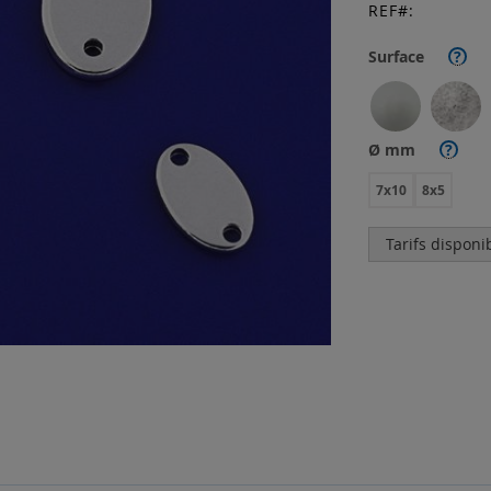
REF
Surface
?
Ø mm
?
7x10
8x5
Tarifs disponi