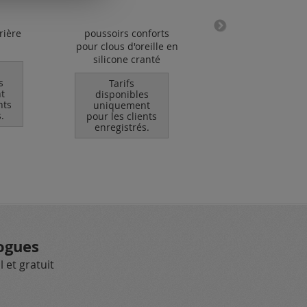
rière
poussoirs conforts
clous boucle av
pour clous d'oreille en
œillet ouvert
silicone cranté
Tarifs
s
disponibles
Tarifs
t
uniquement
disponibles
nts
pour les clients
uniquement
.
enregistrés.
pour les clients
enregistrés.
ogues
 et gratuit