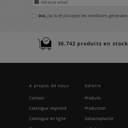
à
notre
Oui,
j'ai lu et j'accepte
les conditions générale
lettre
d’information
:
36.742 produits en stock
A propos de nous
Galerie
Contact
Produits
Catalogue imprimé
Production
Catalogue en ligne
Galvanoplastie