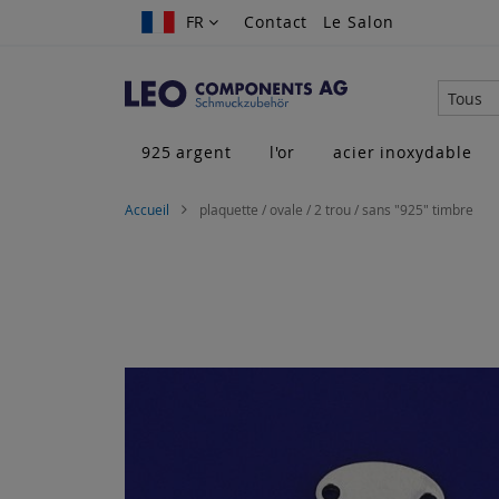
Allez
FR
FR
Contact
Le Salon
au
contenu
Tous
925 argent
l'or
acier inoxydable
Accueil
plaquette / ovale / 2 trou / sans "925" timbre
Skip
to
the
end
of
the
images
gallery