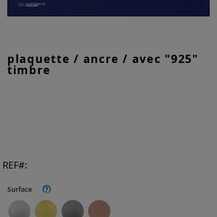
Skip
plaquette / ancre / avec "925"
to
timbre
the
beginning
of
the
images
gallery
REF
Surface
?