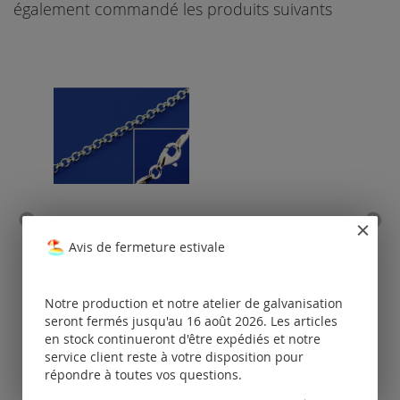
également commandé les produits suivants
chaîne de pois avec
Avis de fermeture estivale
fermoir à mousqueton
(ø1.8mm) / argent 925
Tarifs
Notre production et notre atelier de galvanisation
disponibles
uniquement
seront fermés jusqu'au 16 août 2026. Les articles
po
pour les clients
en stock continueront d'être expédiés et notre
enregistrés.
service client reste à votre disposition pour
répondre à toutes vos questions.