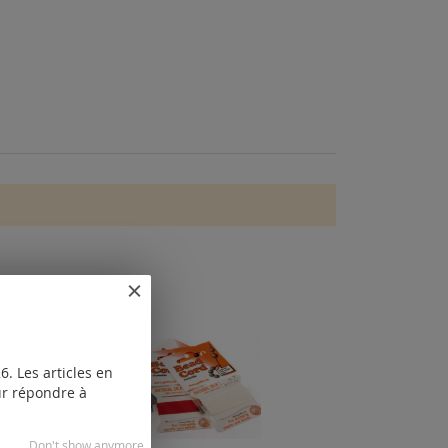
. Les articles en
our répondre à
Don't show anymore