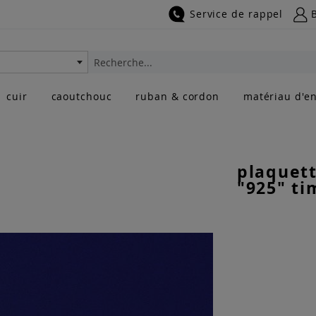
Service de rappel
Rechercher
cuir
caoutchouc
ruban & cordon
matériau d'en
plaquett
"925" ti