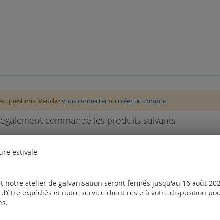
des questions. Veuillez
vous connecter
ou
créer un compte
nt également commandé les produits suivants
ure estivale
t notre atelier de galvanisation seront fermés jusqu'au 16 août 2026
d'être expédiés et notre service client reste à votre disposition p
ns.