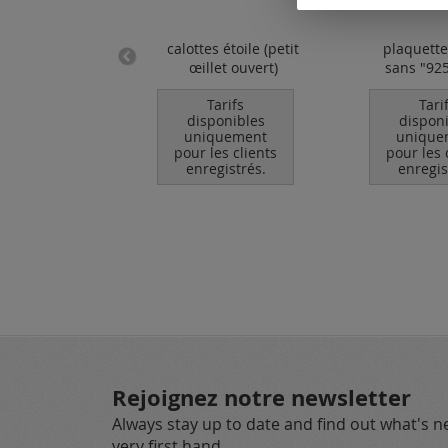
es / argent 925
calottes étoile (petit
plaquette
œillet ouvert)
sans "92
Tarifs
Tarifs
Tari
ponibles
disponibles
dispon
quement
uniquement
unique
les clients
pour les clients
pour les 
egistrés.
enregistrés.
enregis
Rejoignez notre newsletter
Always stay up to date and find out what's 
very first hand.