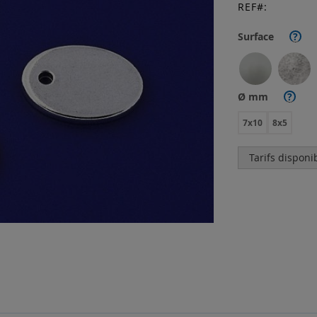
REF
Surface
?
Ø mm
?
7x10
8x5
Tarifs disponi