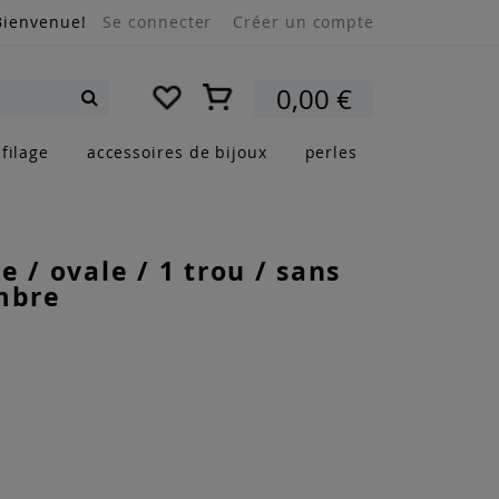
Bienvenue!
Se connecter
Créer un compte
Mon panier
0,00 €
Rechercher
filage
accessoires de bijoux
perles
e / ovale / 1 trou / sans
mbre