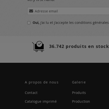
Inscription
à
notre
Oui,
j'ai lu et j'accepte
les conditions générale
lettre
d’information
:
36.742 produits en stock
A propos de nous
Galerie
Contact
Produits
Catalogue imprimé
Production