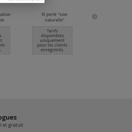
xation
fil perlé "soie
plaquette / ancre
ale
naturelle"
avec "925" timb
Tarifs
Tarifs
s
disponibles
disponibles
t
uniquement
uniquement
nts
pour les clients
pour les clients
.
enregistrés.
enregistrés.
ogues
 et gratuit