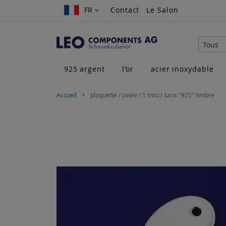
Allez
FR
FR
Contact
Le Salon
au
contenu
Tous
925 argent
l'or
acier inoxydable
Accueil
plaquette / ovale / 1 trou / sans "925" timbre
Skip
to
the
end
of
the
images
gallery