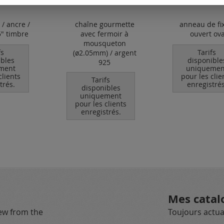
 / ancre /
chaîne gourmette
anneau de fi
5" timbre
avec fermoir à
ouvert ov
mousqueton
fs
Tarifs
(ø2.05mm) / argent
ibles
disponible
925
ment
uniquemen
clients
pour les clie
Tarifs
trés.
enregistrés
disponibles
uniquement
pour les clients
enregistrés.
Mes catal
new from the
Toujours actual