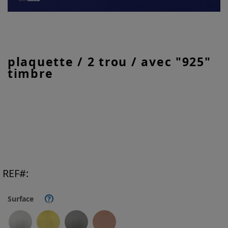
Skip
plaquette / 2 trou / avec "925"
to
timbre
the
beginning
of
the
images
gallery
REF
Surface
?