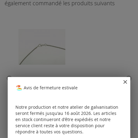
également commandé les produits suivants
collier en acier inoxydable
coll
avec embouts et
avec
Avis de fermeture estivale
mousqueton en argent 925
/ à un seul rang
Tarifs
Notre production et notre atelier de galvanisation
disponibles
seront fermés jusqu'au 16 août 2026. Les articles
uniquement
po
en stock continueront d'être expédiés et notre
pour les clients
enregistrés.
service client reste à votre disposition pour
répondre à toutes vos questions.