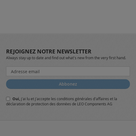
REJOIGNEZ NOTRE NEWSLETTER
Always stay up to date and find out what's new from the very first hand.
Inscription
à
notre
Abbonez
lettre
d’information
Oui,
j'ai lu et j'accepte
les conditions générales
d'affaires et
la
:
déclaration de protection des données
de LEO Components AG