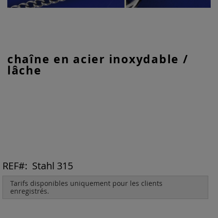
Skip
chaîne en acier inoxydable /
to
lâche
the
beginning
of
the
images
gallery
REF
Stahl 315
Tarifs disponibles uniquement pour les clients
enregistrés.