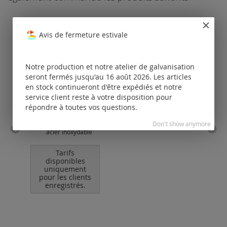
Avis de fermeture estivale
Notre production et notre atelier de galvanisation
seront fermés jusqu'au 16 août 2026. Les articles
en stock continueront d'être expédiés et notre
service client reste à votre disposition pour
répondre à toutes vos questions.
Don't show anymore
fermoir à mousqueton /
annea
acier inoxydable
Tarifs
disponibles
uniquement
pour les clients
po
enregistrés.