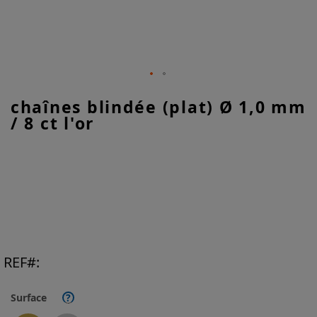
Skip
chaînes blindée (plat) Ø 1,0 mm
to
/ 8 ct l'or
the
beginning
of
the
images
gallery
REF
Surface
?