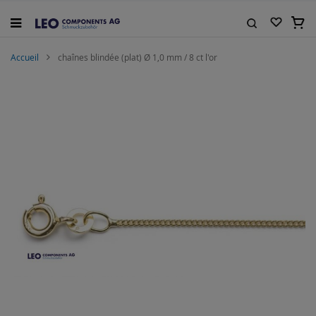
Allez
au
Mon 
contenu
Rechercher
Accueil
chaînes blindée (plat) Ø 1,0 mm / 8 ct l'or
Skip
to
the
end
of
the
images
gallery