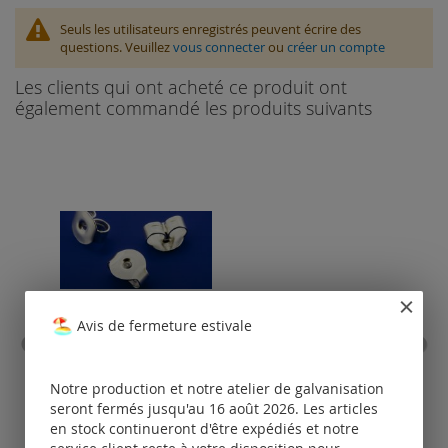
Seuls les utilisateurs enregistrés peuvent écrire des
questions. Veuillez
vous connecter
ou
créer un compte
Les clients qui ont acheté ce produit ont
également commandé les produits suivants
Avis de fermeture estivale
poussoirs arrière d'oreille
c
fe
Notre production et notre atelier de galvanisation
(
seront fermés jusqu'au 16 août 2026. Les articles
Tarifs
en stock continueront d'être expédiés et notre
disponibles
uniquement