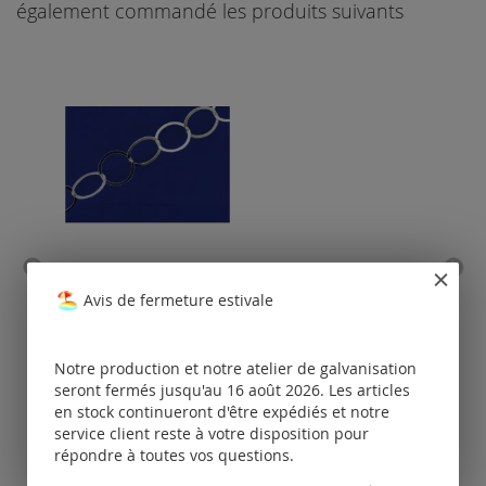
également commandé les produits suivants
chaîne maillon / lâche
cha
Avis de fermeture estivale
(ø10mm) / argent 925
(ø2.
Tarifs
disponibles
Notre production et notre atelier de galvanisation
uniquement
seront fermés jusqu'au 16 août 2026. Les articles
pour les clients
po
en stock continueront d'être expédiés et notre
enregistrés.
service client reste à votre disposition pour
répondre à toutes vos questions.