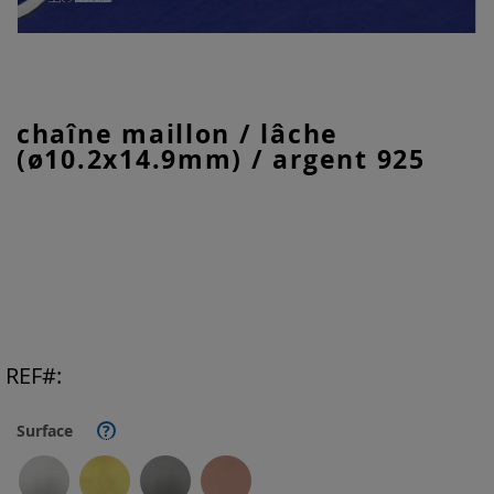
Skip
chaîne maillon / lâche
to
(ø10.2x14.9mm) / argent 925
the
beginning
of
the
images
gallery
REF
Surface
?