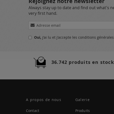
Rejoignez notre newsletter
Always stay up to date and find out what's 
very first hand.
Inscription
à
notre
Oui,
j'ai lu et j'accepte
les conditions générale
lettre
d’information
:
36.742 produits en stock
A propos de nous
Galerie
Contact
Produits