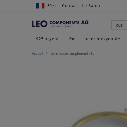
Allez
FR
FR
Contact
Le Salon
au
contenu
Tous
925 argent
l'or
acier inoxydable
Accueil
dormeuses simplement / l'or
Skip
to
the
end
of
the
images
gallery