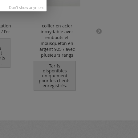
Don't show anymore
xation
collier en acier
boucles d'oreilles 
/ l'or
inoxydable avec
boule / inclu pous
embouts et
/ argent 925
mousqueton en
s
Tarifs
argent 925 / avec
t
disponibles
plusieurs rangs
nts
uniquement
.
pour les clients
Tarifs
enregistrés.
disponibles
uniquement
pour les clients
enregistrés.