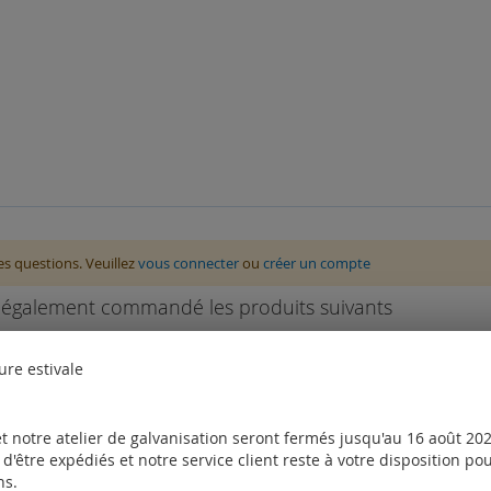
des questions. Veuillez
vous connecter
ou
créer un compte
nt également commandé les produits suivants
ure estivale
t notre atelier de galvanisation seront fermés jusqu'au 16 août 2026
d'être expédiés et notre service client reste à votre disposition p
ns.