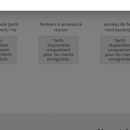
oile (petit
fermoirs à anneaux à
anneau de fi
rt) / l'or
ressort
rond (ouvert) 
fs
Tarifs
Tarifs
ibles
disponibles
disponible
ment
uniquement
uniquemen
clients
pour les clients
pour les clie
trés.
enregistrés.
enregistrés