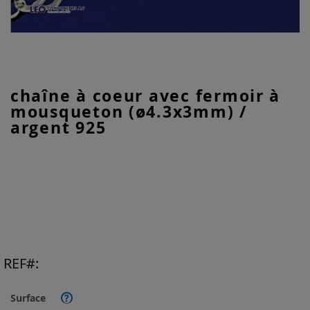
Skip
chaîne à coeur avec fermoir à
to
mousqueton (ø4.3x3mm) /
the
beginning
argent 925
of
the
images
gallery
REF
Surface
?