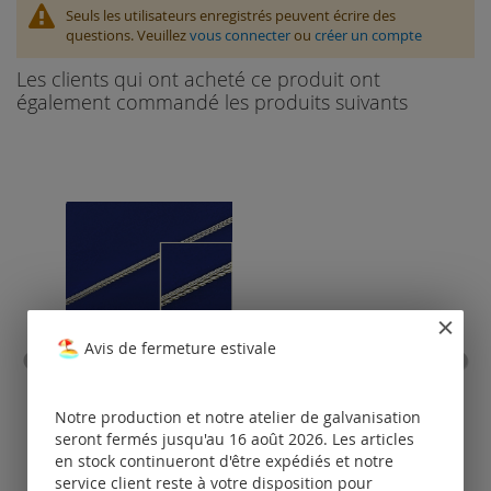
Seuls les utilisateurs enregistrés peuvent écrire des
questions. Veuillez
vous connecter
ou
créer un compte
Les clients qui ont acheté ce produit ont
également commandé les produits suivants
Avis de fermeture estivale
chaîne renard avec fermoir
ch
à mousqueton (ø1.1mm) /
fermo
argent 925
Notre production et notre atelier de galvanisation
seront fermés jusqu'au 16 août 2026. Les articles
Tarifs
en stock continueront d'être expédiés et notre
disponibles
service client reste à votre disposition pour
uniquement