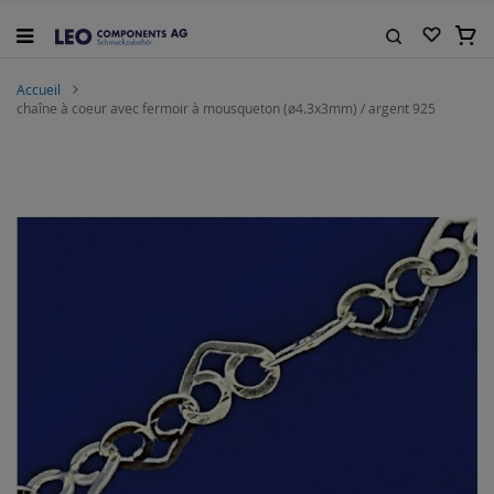
Allez
au
Mon 
contenu
Rechercher
Accueil
chaîne à coeur avec fermoir à mousqueton (ø4.3x3mm) / argent 925
Skip
to
the
end
of
the
images
gallery