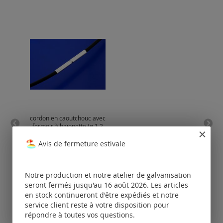
cordon en caoutchouc avec
chaîn
fermoir à baïonette (ø 1.2
mm)
Avis de fermeture estivale
Tarifs
disponibles
uniquement
po
pour les clients
Notre production et notre atelier de galvanisation
enregistrés.
seront fermés jusqu'au 16 août 2026. Les articles
en stock continueront d'être expédiés et notre
service client reste à votre disposition pour
répondre à toutes vos questions.