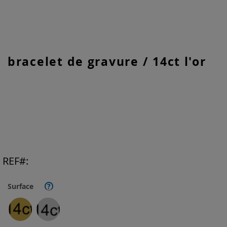
Skip
bracelet de gravure / 14ct l'or
to
the
beginning
of
the
images
gallery
REF
Surface
?