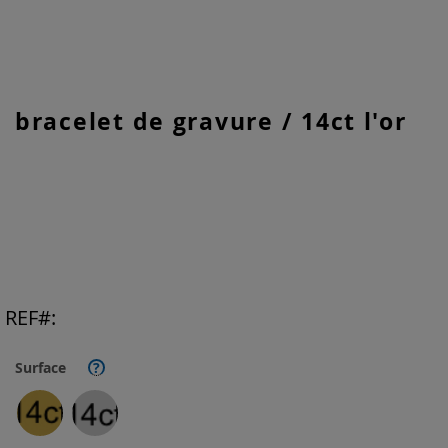
Skip
bracelet de gravure / 14ct l'or
to
the
beginning
of
the
images
gallery
REF
Surface
?