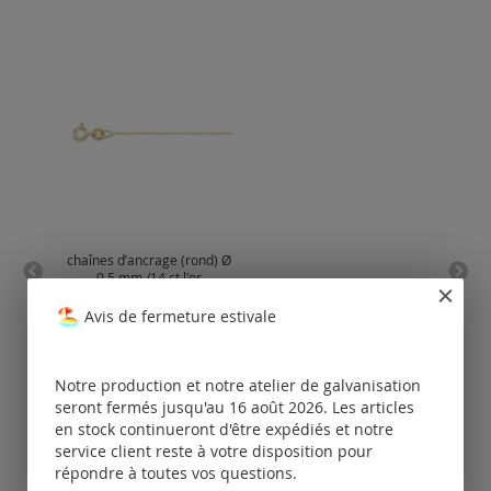
chaînes d’ancrage (rond) Ø
chaî
0.5 mm /14 ct l'or
Avis de fermeture estivale
Tarifs
disponibles
uniquement
pour les clients
po
Notre production et notre atelier de galvanisation
enregistrés.
seront fermés jusqu'au 16 août 2026. Les articles
en stock continueront d'être expédiés et notre
service client reste à votre disposition pour
répondre à toutes vos questions.