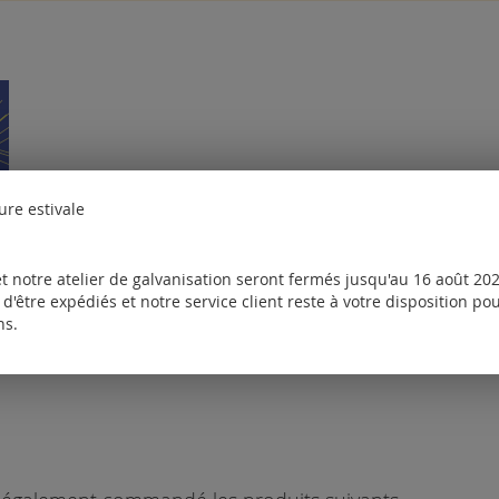
ure estivale
t notre atelier de galvanisation seront fermés jusqu'au 16 août 2026
on
Tarifs disponibles uniquement pour les clients enregistrés.
d'être expédiés et notre service client reste à votre disposition p
ns.
les uniquement pour les clients enregistrés.