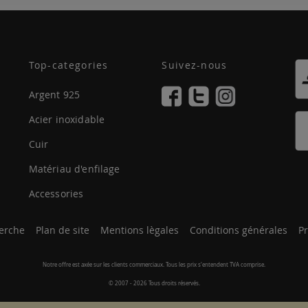
Top-categories
Suivez-nous
Argent 925
Acier inoxidable
Cuir
Matériau d'enfilage
Accessories
erche
Plan de site
Mentions lègales
Conditions générales
Pr
Notre offre est axée sur les clients commerciaux. Tous les prix s'entendent TVA comprise.
© 2007 - 2026 Tous droits réservés.