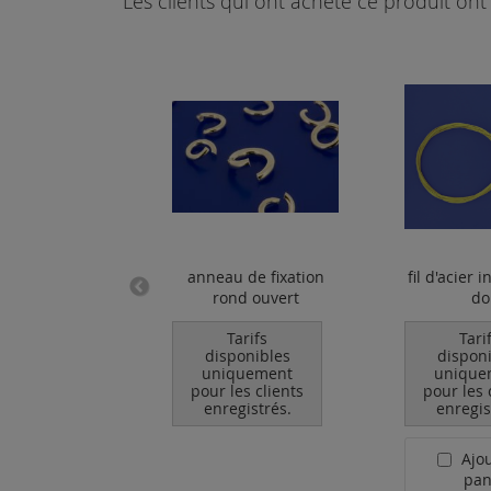
Les clients qui ont acheté ce produit o
ous boule
anneau de fixation
fil d'acier 
rond ouvert
do
Tarifs
Tarifs
Tari
ponibles
disponibles
dispon
quement
uniquement
unique
les clients
pour les clients
pour les 
egistrés.
enregistrés.
enregis
Ajo
pan