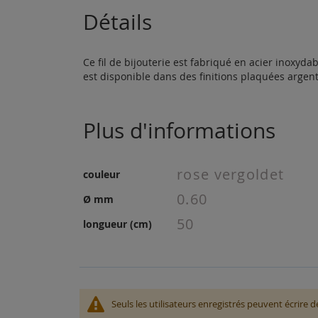
the
Détails
beginning
of
the
Ce fil de bijouterie est fabriqué en acier inoxyd
images
est disponible dans des finitions plaquées argent
gallery
Plus d'informations
Plus
rose vergoldet
couleur
d'informations
0.60
Ø mm
50
longueur (cm)
Seuls les utilisateurs enregistrés peuvent écrire 