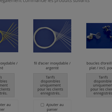
nt également commandé les produits suivants
inoxydable /
fil d'acier inoxydable /
boucles d'oreil
ré
argenté
plat / incl. p
fs
Tarifs
Tarifs
ibles
disponibles
disponible
ment
uniquement
uniquemen
clients
pour les clients
pour les clie
trés.
enregistrés.
enregistrés
uter au
Ajouter au
ier
panier