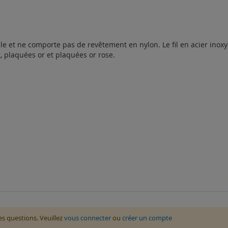
able et ne comporte pas de revêtement en nylon. Le fil en acier inox
, plaquées or et plaquées or rose.
des questions. Veuillez
vous connecter
ou
créer un compte