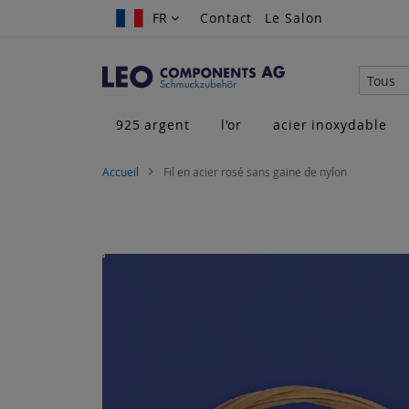
Allez
FR
FR
Contact
Le Salon
au
contenu
Tous
925 argent
l'or
acier inoxydable
Accueil
Fil en acier rosé sans gaine de nylon
Skip
to
the
end
of
the
images
gallery