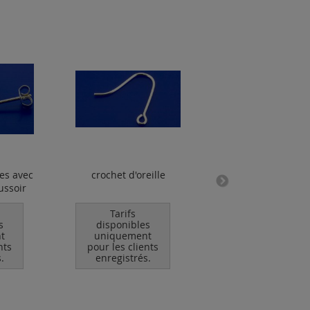
les avec
crochet d'oreille
Soft Flex .014 / co
oussoir
Tarifs
Tarifs
s
disponibles
disponibles
t
uniquement
uniquement
nts
pour les clients
pour les clients
.
enregistrés.
enregistrés.