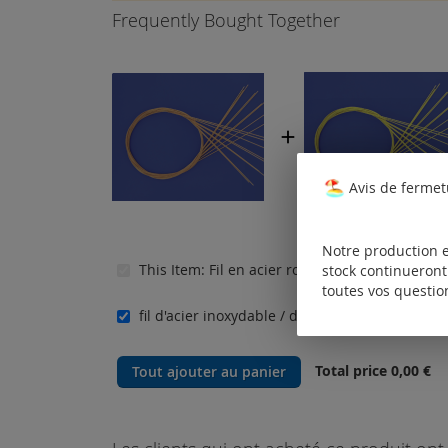
Frequently Bought Together
Avis de fermet
Notre production e
This Item:
Fil en acier rosé sans gaine de nyl
stock continueront 
toutes vos questio
fil d'acier inoxydable / doré
Tarifs disponib
Total price
0,00 €
Tout ajouter au panier