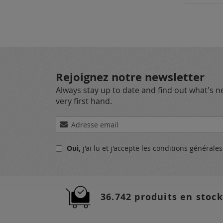
Rejoignez notre newsletter
Always stay up to date and find out what's 
very first hand.
Inscription
à
notre
Oui,
j'ai lu et j'accepte
les conditions générale
lettre
d’information
:
36.742 produits en stock